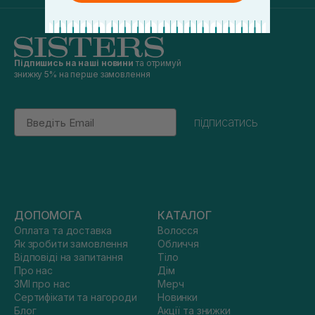
Підпишись на наші новини
та отримуй
знижку 5% на перше замовлення
Email
підписатись
ДОПОМОГА
КАТАЛОГ
Оплата та доставка
Волосся
Як зробити замовлення
Обличчя
Відповіді на запитання
Тіло
Про нас
Дім
ЗМІ про нас
Мерч
Сертифікати та нагороди
Новинки
Блог
Акції та знижки