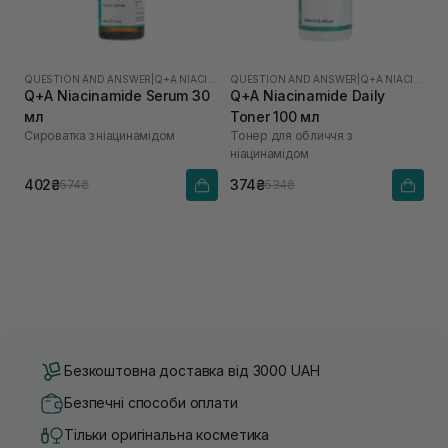
QUESTION AND ANSWER
|
Q+A NIACINAMIDE
QUESTION AND ANSWER
|
Q+A NIACINAMIDE
Q+A Niacinamide Serum 30
Q+A Niacinamide Daily
мл
Toner 100 мл
Сироватка з ніацинамідом
Тонер для обличчя з
ніацинамідом
402₴
374₴
574₴
534₴
Безкоштовна доставка від 3000 UAH
Безпечні способи оплати
Тільки оригінальна косметика