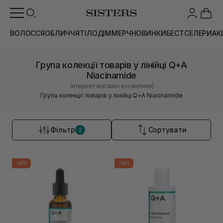
ВОЛОССЯ
ОБЛИЧЧЯ
ТІЛО
ДІМ
МЕРЧ
НОВИНКИ
БЕСТСЕЛЕРИ
АК
Група колекції товарів у лінійці Q+A
Niacinamide
|
Інтернет магазин косметики
Група колекції товарів у лінійці Q+A Niacinamide
Фільтр
Сортувати
2
-30%
-30%