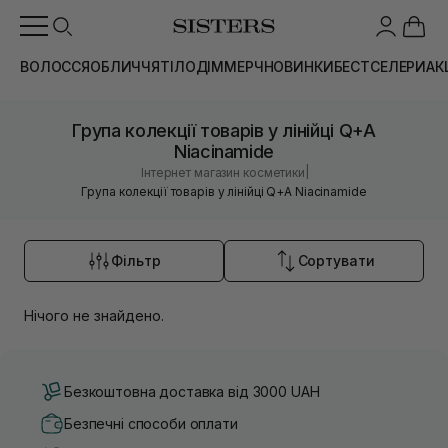
ВОЛОССЯ
ОБЛИЧЧЯ
ТІЛО
ДІМ
МЕРЧ
НОВИНКИ
БЕСТСЕЛЕРИ
АК
Група колекції товарів у лінійці Q+A
Niacinamide
|
Інтернет магазин косметики
Група колекції товарів у лінійці Q+A Niacinamide
Фільтр
Сортувати
Нічого не знайдено.
Безкоштовна доставка від 3000 UAH
Безпечні способи оплати