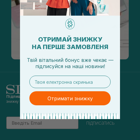
ОТРИМАЙ ЗНИЖКУ
НА ПЕРШЕ ЗАМОВЛЕНЯ
Твій вітальний бонус вже чекає —
підписуйся
на
наші новини!
email
Підпишись на наші новини
та отримуй
Отримати знижку
знижку 5% на перше замовлення
Email
підписатись