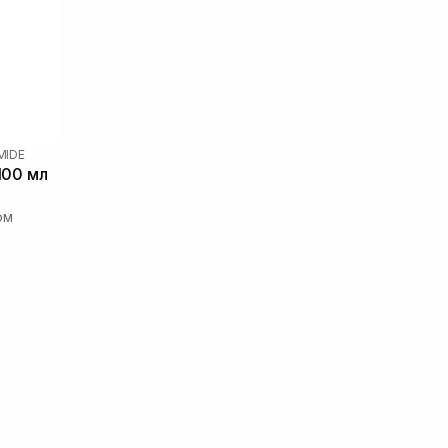
MIDE
100 мл
ом