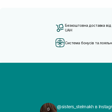
Безкоштовна доставка від
UAH
Система бонусів та лояльн
@sisters_stelmakh в Instag