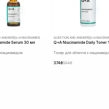
D ANSWER
|
Q+A NIACINAMIDE
QUESTION AND ANSWER
|
Q+A NIACINA
amide Serum 30 мл
Q+A Niacinamide Daily Toner 
 ніацинамідом
Тонер для обличчя з ніацинамід
374₴
534₴