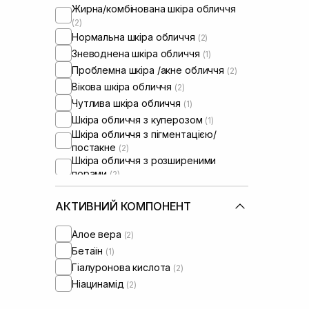
Жирна/комбінована шкіра обличчя
(2)
Нормальна шкіра обличчя
(2)
Зневоднена шкіра обличчя
(1)
Проблемна шкіра /акне обличчя
(2)
Вікова шкіра обличчя
(2)
Чутлива шкіра обличчя
(1)
Шкіра обличчя з куперозом
(1)
Шкіра обличчя з пігментацією/
постакне
(2)
Шкіра обличчя з розширеними
порами
(2)
Шкіра обличчя з порушеним
барʼєром
(1)
АКТИВНИЙ КОМПОНЕНТ
Шкіра обличчя з порушеним
мікробіомом
(1)
Алое вера
(2)
Сироватки від постакне
(1)
Бетаїн
(1)
Гіалуронова кислота
(2)
Ніацинамід
(2)