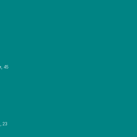
и, 45
, 23