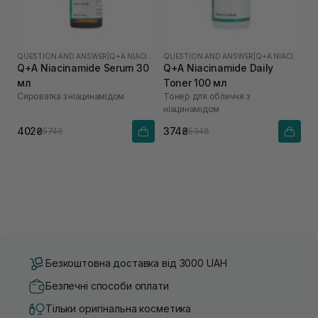
QUESTION AND ANSWER
|
Q+A NIACINAMIDE
QUESTION AND ANSWER
|
Q+A NIACINAMIDE
Q+A Niacinamide Serum 30
Q+A Niacinamide Daily
мл
Toner 100 мл
Сироватка з ніацинамідом
Тонер для обличчя з
ніацинамідом
402₴
374₴
574₴
534₴
Безкоштовна доставка від 3000 UAH
Безпечні способи оплати
Тільки оригінальна косметика