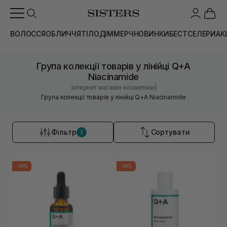
ВОЛОССЯ
ОБЛИЧЧЯ
ТІЛО
ДІМ
МЕРЧ
НОВИНКИ
БЕСТСЕЛЕРИ
АК
Група колекції товарів у лінійці Q+A
Niacinamide
|
Інтернет магазин косметики
Група колекції товарів у лінійці Q+A Niacinamide
Фільтр
Сортувати
2
-30%
-30%