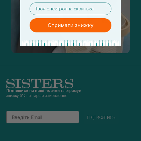
email
Отримати знижку
Підпишись на наші новини
та отримуй
знижку 5% на перше замовлення
Email
підписатись