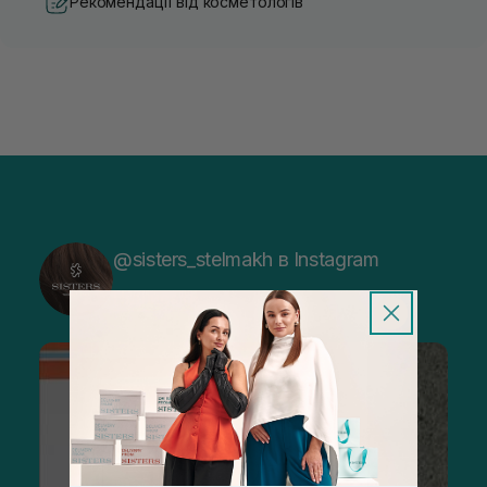
Рекомендації від косметологів
@sisters_stelmakh в Instagram
Підписатися