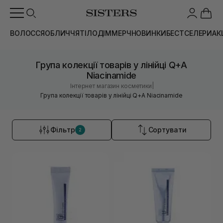
ВОЛОССЯ
ОБЛИЧЧЯ
ТІЛО
ДІМ
МЕРЧ
НОВИНКИ
БЕСТСЕЛЕРИ
АК
Група колекції товарів у лінійці Q+A
Niacinamide
|
Інтернет магазин косметики
Група колекції товарів у лінійці Q+A Niacinamide
Фільтр
Сортувати
2