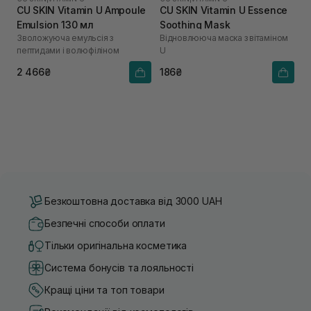
CU SKIN Vitamin U Ampoule
CU SKIN Vitamin U Essence
Emulsion 130 мл
Soothing Mask
Зволожуюча емульсія з
Відновлююча маска з вітаміном
пептидами і волюфіліном
U
2 466₴
186₴
Безкоштовна доставка від 3000 UAH
Безпечні способи оплати
Тільки оригінальна косметика
Система бонусів та лояльності
Кращі ціни та топ товари