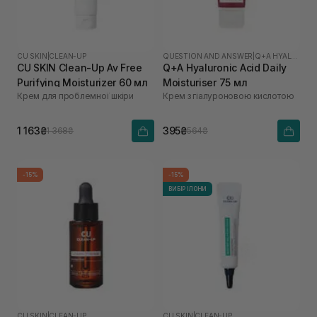
CU SKIN
|
CLEAN-UP
QUESTION AND ANSWER
|
Q+A HYALURONIC ACID
CU SKIN Clean-Up Av Free
Q+A Hyaluronic Acid Daily
Purifying Moisturizer 60 мл
Moisturiser 75 мл
Крем для проблемної шкіри
Крем з гіалуроновою кислотою
1 163₴
395₴
1 368₴
564₴
-15%
-15%
ВИБІР ІЛОНИ
CU SKIN
|
CLEAN-UP
CU SKIN
|
CLEAN-UP