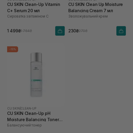
CU SKIN Clean-Up Vitamin
CU SKIN Clean Up Moisture
C+ Serum 20 мл
Balancing Cream 7 мл
Сироватка з вітаміном С
Зволожувальний крем
1 499₴
230₴
1 764₴
270₴
-15%
CU SKIN
|
CLEAN-UP
CU SKIN Clean-Up pH
Moisture Balancing Toner
Балансуючий тонер
200 мл