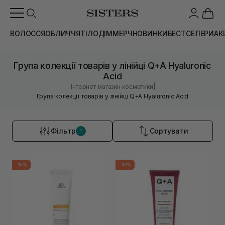
ВОЛОССЯ
ОБЛИЧЧЯ
ТІЛО
ДІМ
МЕРЧ
НОВИНКИ
БЕСТСЕЛЕРИ
АК
Група колекції товарів у лінійці Q+A Hyaluronic
Acid
|
Інтернет магазин косметики
Група колекції товарів у лінійці Q+A Hyaluronic Acid
Фільтр
Сортувати
1
-15%
-30%