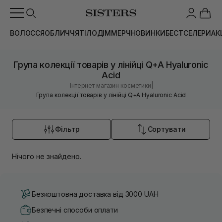
ВОЛОССЯ
ОБЛИЧЧЯ
ТІЛО
ДІМ
МЕРЧ
НОВИНКИ
БЕСТСЕЛЕРИ
АК
Група колекції товарів у лінійці Q+A Hyaluronic
Acid
|
Інтернет магазин косметики
Група колекції товарів у лінійці Q+A Hyaluronic Acid
Фільтр
Сортувати
Нічого не знайдено.
Безкоштовна доставка від 3000 UAH
Безпечні способи оплати