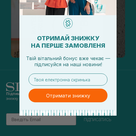
ОТРИМАЙ ЗНИЖКУ
НА ПЕРШЕ ЗАМОВЛЕНЯ
Твій вітальний бонус вже чекає —
підписуйся
на
наші новини!
email
Підпишись на наші новини
та отримуй
Отримати знижку
знижку 5% на перше замовлення
Email
підписатись