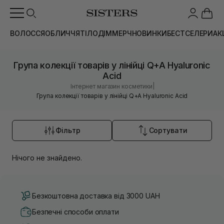
ВОЛОССЯ
ОБЛИЧЧЯ
ТІЛО
ДІМ
МЕРЧ
НОВИНКИ
БЕСТСЕЛЕРИ
АК
Група колекції товарів у лінійці Q+A Hyaluronic
Acid
|
Інтернет магазин косметики
Група колекції товарів у лінійці Q+A Hyaluronic Acid
Фільтр
Сортувати
Нічого не знайдено.
Безкоштовна доставка від 3000 UAH
Безпечні способи оплати