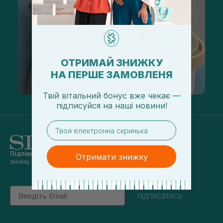
ОТРИМАЙ ЗНИЖКУ
НА ПЕРШЕ ЗАМОВЛЕНЯ
Твій вітальний бонус вже чекає —
підписуйся
на
наші новини!
email
Підпишись на наші новини
та отримуй
Отримати знижку
знижку 5% на перше замовлення
Email
підписатись