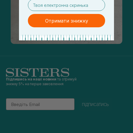
email
Отримати знижку
Підпишись на наші новини
та отримуй
знижку 5% на перше замовлення
Email
підписатись