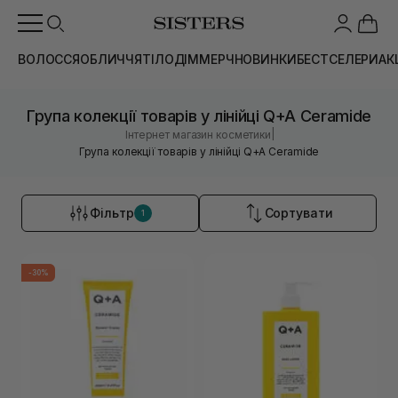
ВОЛОССЯ
ОБЛИЧЧЯ
ТІЛО
ДІМ
МЕРЧ
НОВИНКИ
БЕСТСЕЛЕРИ
АК
Група колекції товарів у лінійці Q+A Ceramide
|
Інтернет магазин косметики
Група колекції товарів у лінійці Q+A Ceramide
Фільтр
Сортувати
1
-30%