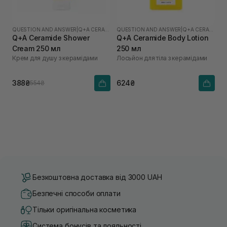
QUESTION AND ANSWER
|
Q+A CERAMIDE
QUESTION AND ANSWER
|
Q+A CERAMIDE
Q+A Ceramide Shower
Q+A Ceramide Body Lotion
Cream 250 мл
250 мл
Крем для душу з керамідами
Лосьйон для тіла з керамідами
388₴
624₴
554₴
Безкоштовна доставка від 3000 UAH
Безпечні способи оплати
Тільки оригінальна косметика
Система бонусів та лояльності