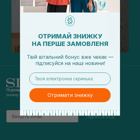
ОТРИМАЙ ЗНИЖКУ
НА ПЕРШЕ ЗАМОВЛЕНЯ
Твій вітальний бонус вже чекає —
підписуйся
на
наші новини!
email
Підпишись на наші новини
та отримуй
Отримати знижку
знижку 5% на перше замовлення
Email
підписатись