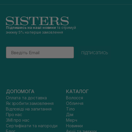
Підпишись на наші новини
та отримуй
знижку 5% на перше замовлення
Email
підписатись
ДОПОМОГА
КАТАЛОГ
Оплата та доставка
Волосся
Як зробити замовлення
Обличчя
Відповіді на запитання
Тіло
Про нас
Дім
ЗМІ про нас
Мерч
Сертифікати та нагороди
Новинки
Блог
Акції та знижки