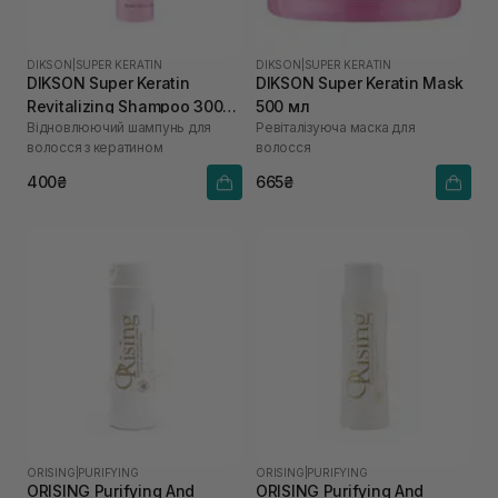
DIKSON
|
SUPER KERATIN
DIKSON
|
SUPER KERATIN
DIKSON Super Keratin
DIKSON Super Keratin Mask
Revitalizing Shampoo 300
500 мл
Відновлюючий шампунь для
Ревіталізуюча маска для
мл
волосся з кератином
волосся
400₴
665₴
ORISING
|
PURIFYING
ORISING
|
PURIFYING
ORISING Purifying And
ORISING Purifying And