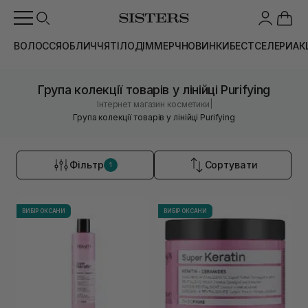
ВОЛОССЯ
ОБЛИЧЧЯ
ТІЛО
ДІМ
МЕРЧ
НОВИНКИ
БЕСТСЕЛЕРИ
АК
Група колекції товарів у лінійці Purifying
|
Інтернет магазин косметики
Група колекції товарів у лінійці Purifying
Фільтр
Сортувати
1
ВИБІР ОКСАНИ
ВИБІР ОКСАНИ