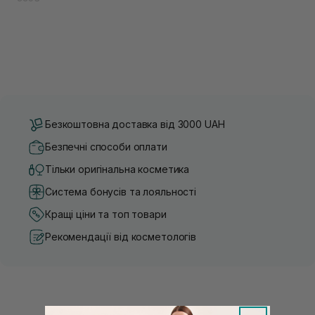
Безкоштовна доставка від 3000 UAH
Безпечні способи оплати
Тільки оригінальна косметика
Система бонусів та лояльності
Кращі ціни та топ товари
Рекомендації від косметологів