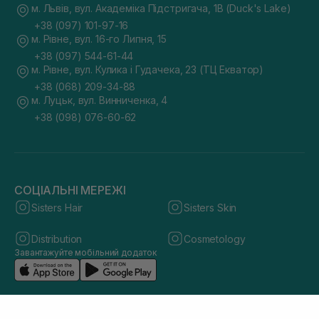
м. Львів, вул. Академіка Підстригача, 1В (Duck's Lake)
+38 (097) 101-97-16
м. Рівне, вул. 16-го Липня, 15
+38 (097) 544-61-44
м. Рівне, вул. Кулика і Гудачека, 23 (ТЦ Екватор)
+38 (068) 209-34-88
м. Луцьк, вул. Винниченка, 4
+38 (098) 076-60-62
СОЦІАЛЬНІ МЕРЕЖІ
Sisters Hair
Sisters Skin
Distribution
Cosmetology
Завантажуйте мобільний додаток