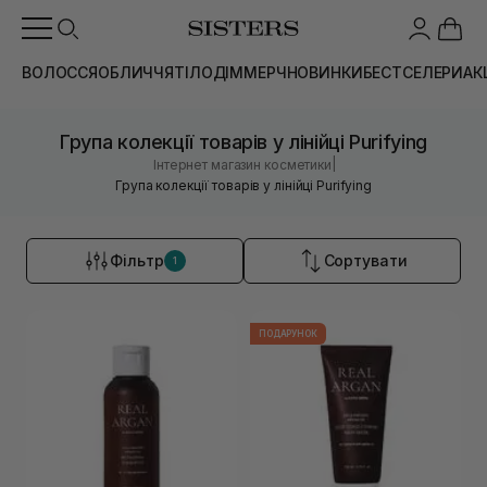
ВОЛОССЯ
ОБЛИЧЧЯ
ТІЛО
ДІМ
МЕРЧ
НОВИНКИ
БЕСТСЕЛЕРИ
АК
Група колекції товарів у лінійці Purifying
|
Інтернет магазин косметики
Група колекції товарів у лінійці Purifying
Фільтр
Сортувати
1
ПОДАРУНОК