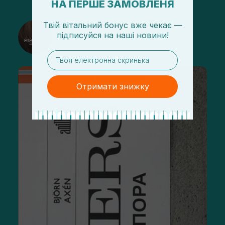
НА ПЕРШЕ ЗАМОВЛЕНЯ
Твій вітальний бонус вже чекає —
@sisters_stelmakh в Instagram
підписуйся
на
наші новини!
Підписатися
email
Отримати знижку