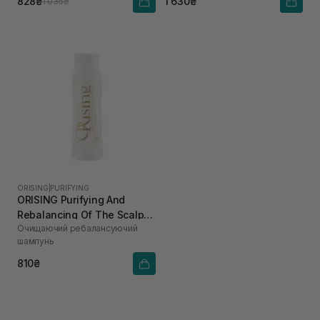
828₴
1 630₴
1 035₴
ORISING
|
PURIFYING
ORISING Purifying And
Rebalancing Of The Scalp
Очищаючий ребалансуючий
Shampoo 100 мл
шампунь
810₴