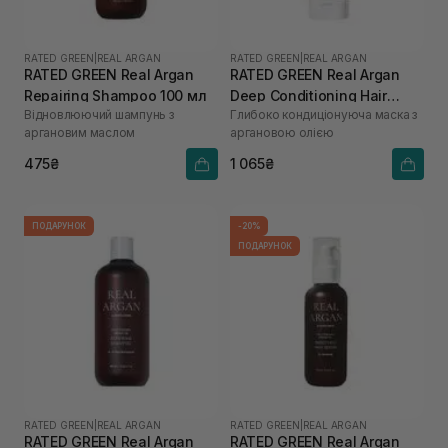
RATED GREEN
|
REAL ARGAN
RATED GREEN
|
REAL ARGAN
RATED GREEN Real Argan
RATED GREEN Real Argan
Repairing Shampoo 100 мл
Deep Conditioning Hair
Відновлюючий шампунь з
Глибоко кондиціонуюча маска з
Mask 200 мл
аргановим маслом
аргановою олією
475₴
1 065₴
ПОДАРУНОК
-20%
ПОДАРУНОК
RATED GREEN
|
REAL ARGAN
RATED GREEN
|
REAL ARGAN
RATED GREEN Real Argan
RATED GREEN Real Argan