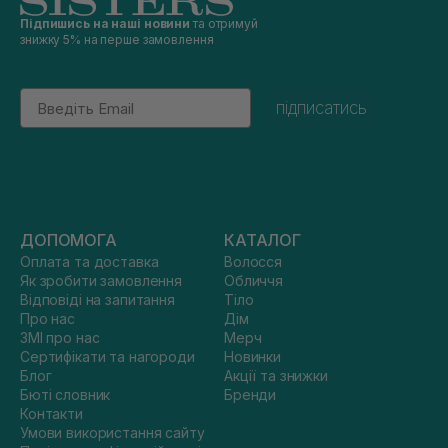
Підпишись на наші новини
та отримуй
знижку 5% на перше замовлення
Email
підписатись
ДОПОМОГА
КАТАЛОГ
Оплата та доставка
Волосся
Як зробити замовлення
Обличчя
Відповіді на запитання
Тіло
Про нас
Дім
ЗМІ про нас
Мерч
Сертифікати та нагороди
Новинки
Блог
Акції та знижки
Бюті словник
Бренди
Контакти
Умови використання сайту