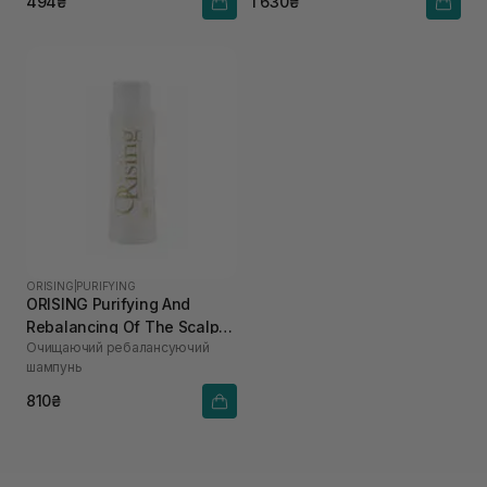
494₴
1 630₴
ORISING
|
PURIFYING
ORISING Purifying And
Rebalancing Of The Scalp
Очищаючий ребалансуючий
Shampoo 100 мл
шампунь
810₴