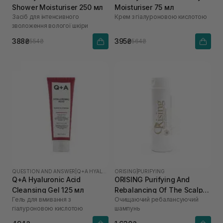
Shower Moisturiser 250 мл
Moisturiser 75 мл
Засіб для інтенсивного
Крем з гіалуроновою кислотою
зволоження вологої шкіри
388₴
395₴
554₴
564₴
QUESTION AND ANSWER
|
Q+A HYALURONIC ACID
ORISING
|
PURIFYING
Q+A Hyaluronic Acid
ORISING Purifying And
Cleansing Gel 125 мл
Rebalancing Of The Scalp
Гель для вмивання з
Очищаючий ребалансуючий
Shampoo 250 мл
гіалуроновою кислотою
шампунь