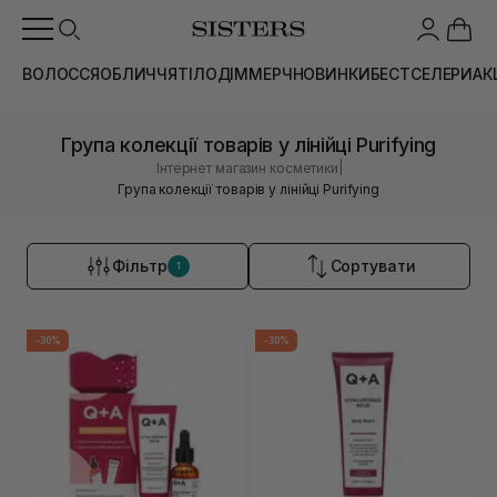
ВОЛОССЯ
ОБЛИЧЧЯ
ТІЛО
ДІМ
МЕРЧ
НОВИНКИ
БЕСТСЕЛЕРИ
АК
Група колекції товарів у лінійці Purifying
|
Інтернет магазин косметики
Група колекції товарів у лінійці Purifying
Фільтр
Сортувати
1
-30%
-30%