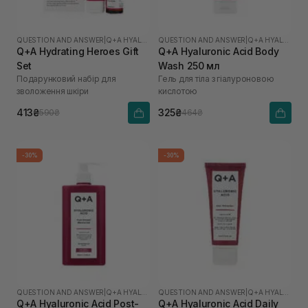
QUESTION AND ANSWER
|
Q+A HYALURONIC ACID
QUESTION AND ANSWER
|
Q+A HYALURONIC ACID
Q+A Hydrating Heroes Gift
Q+A Hyaluronic Acid Body
Set
Wash 250 мл
Подарунковий набір для
Гель для тіла з гіалуроновою
зволоження шкіри
кислотою
413₴
325₴
590₴
464₴
-30%
-30%
QUESTION AND ANSWER
|
Q+A HYALURONIC ACID
QUESTION AND ANSWER
|
Q+A HYALURONIC ACID
Q+A Hyaluronic Acid Post-
Q+A Hyaluronic Acid Daily