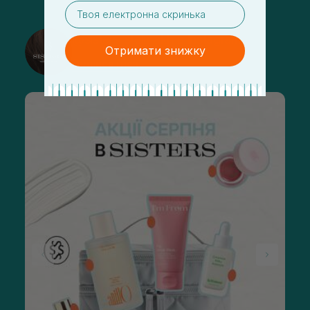
email
@sisters_stelmakh в Instagram
Отримати знижку
Підписатися