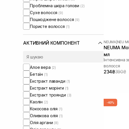
Проблемна шкіра голови
(2)
Сухе волосся
(9)
Пошкоджене волосся
(9)
Пористе волосся
(1)
NEUMA
|
NEU M
АКТИВНИЙ КОМПОНЕНТ
NEUMA Mois
мл
Інтенсивна 
волосся
Алое вера
(2)
234₴
390₴
Бетаїн
(1)
Екстракт лаванди
(1)
Екстракт морінги
(1)
Екстракт троянди
(3)
Каолін
(2)
-40%
Кокосова олія
(1)
Оливкова олія
(1)
Олія аргани
(8)