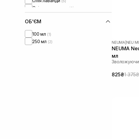
Олія лаванди
(5)
Олія цитрусових
(6)
Олія ши
(8)
ОБ'ЄМ
Пантенол
(1)
Протеїни
(5)
100 мл
(1)
250 мл
(2)
NEUMA
|
NEU M
NEUMA Neu 
мл
Зволожуючий
825₴
1 375₴