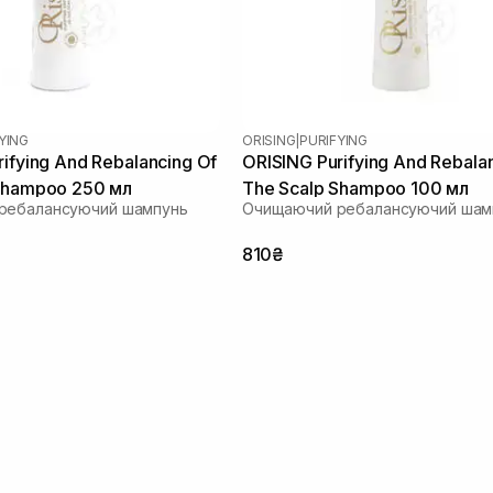
YING
ORISING
|
PURIFYING
ifying And Rebalancing Of
ORISING Purifying And Rebala
Shampoo 250 мл
The Scalp Shampoo 100 мл
ребалансуючий шампунь
Очищаючий ребалансуючий шам
810₴