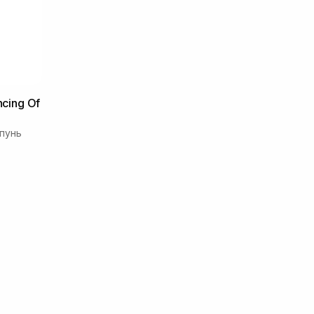
ncing Of
пунь