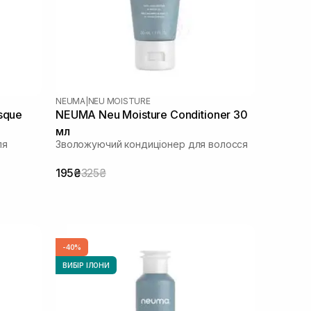
NEUMA
|
NEU MOISTURE
sque
NEUMA Neu Moisture Conditioner 30
мл
ля
Зволожуючий кондиціонер для волосся
195₴
325₴
-40%
ВИБІР ІЛОНИ