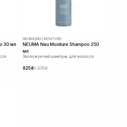
NEUMA
|
NEU MOISTURE
o 30 мл
NEUMA Neu Moisture Shampoo 250
мл
сся
Зволожуючий шампунь для волосся
825₴
1 375₴