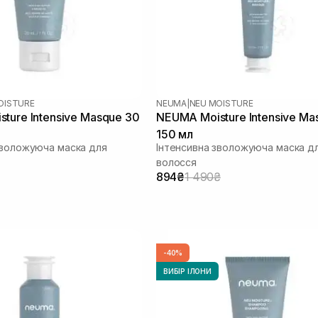
OISTURE
NEUMA
|
NEU MOISTURE
ture Intensive Masque 30
NEUMA Moisture Intensive Ma
150 мл
зволожуюча маска для
Інтенсивна зволожуюча маска д
волосся
894₴
1 490₴
-40%
ВИБІР ІЛОНИ