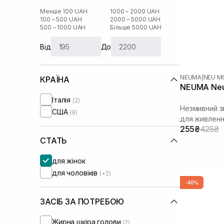
Менше 100 UAH
1000 – 2000 UAH
100 – 500 UAH
2000 – 5000 UAH
500 – 1000 UAH
Більше 5000 UAH
Від
До
NEUMA
|
NEU M
КРАЇНА
NEUMA Neu M
Італія
(2)
Незмивний 
США
(9)
для живленн
255₴
425₴
СТАТЬ
для жінок
для чоловіків
(+2)
-40%
ЗАСІБ ЗА ПОТРЕБОЮ
Жирна шкіра голови
(2)