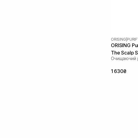
ORISING
|
PURIF
ORISING Pur
The Scalp 
Очищаючий 
1 630₴