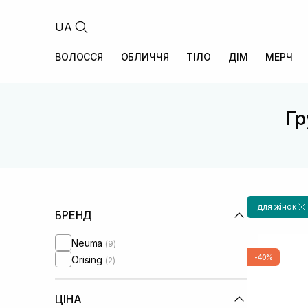
UA
ВОЛОССЯ
ОБЛИЧЧЯ
ТІЛО
ДІМ
МЕРЧ
Гр
для жінок
БРЕНД
Neuma
(9)
-40%
Orising
(2)
ЦІНА