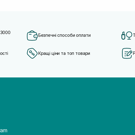
 3000
Безпечні способи оплати
ості
Кращі ціни та топ товари
ram