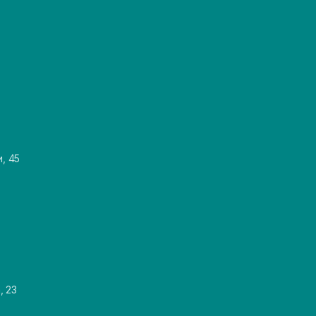
и, 45
, 23