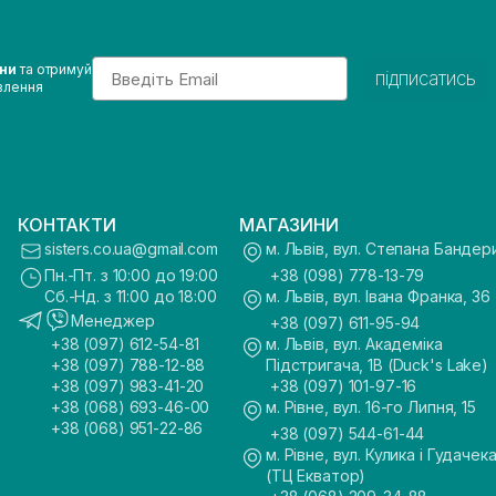
Email
ини
та отримуй
підписатись
влення
КОНТАКТИ
МАГАЗИНИ
sisters.co.ua@gmail.com
м. Львів, вул. Степана Бандер
Пн.-Пт. з 10:00 до 19:00
+38 (098) 778-13-79
Сб.-Нд. з 11:00 до 18:00
м. Львів, вул. Івана Франка, 36
Менеджер
+38 (097) 611-95-94
+38 (097) 612-54-81
м. Львів, вул. Академіка
+38 (097) 788-12-88
Підстригача, 1В (Duck's Lake)
+38 (097) 983-41-20
+38 (097) 101-97-16
+38 (068) 693-46-00
м. Рівне, вул. 16-го Липня, 15
+38 (068) 951-22-86
+38 (097) 544-61-44
м. Рівне, вул. Кулика і Гудачека
(ТЦ Екватор)