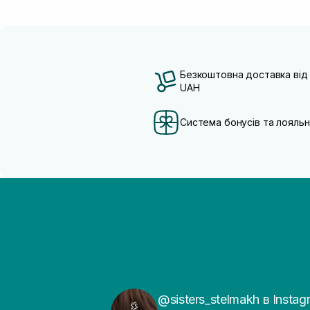
Безкоштовна доставка від
UAH
Система бонусів та лояльн
@sisters_stelmakh в Instag