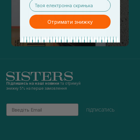
email
Отримати знижку
Підпишись на наші новини
та отримуй
знижку 5% на перше замовлення
Email
підписатись