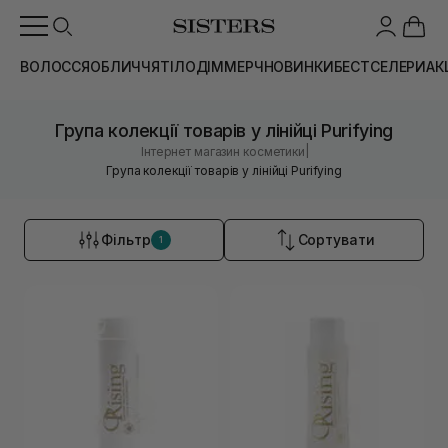
ВОЛОССЯ
ОБЛИЧЧЯ
ТІЛО
ДІМ
МЕРЧ
НОВИНКИ
БЕСТСЕЛЕРИ
АК
Група колекції товарів у лінійці Purifying
|
Інтернет магазин косметики
Група колекції товарів у лінійці Purifying
Фільтр
Сортувати
1