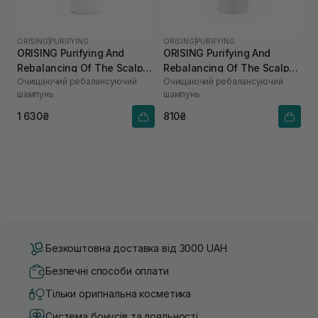
ORISING
|
PURIFYING
ORISING
|
PURIFYING
ORISING Purifying And
ORISING Purifying And
Rebalancing Of The Scalp
Rebalancing Of The Scalp
Очищаючий ребалансуючий
Очищаючий ребалансуючий
Shampoo 250 мл
Shampoo 100 мл
шампунь
шампунь
1 630₴
810₴
Безкоштовна доставка від 3000 UAH
Безпечні способи оплати
Тільки оригінальна косметика
Система бонусів та лояльності