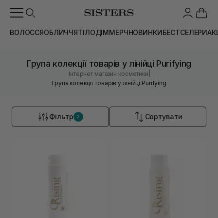
ВОЛОССЯ
ОБЛИЧЧЯ
ТІЛО
ДІМ
МЕРЧ
НОВИНКИ
БЕСТСЕЛЕРИ
АК
Група колекції товарів у лінійці Purifying
|
Інтернет магазин косметики
Група колекції товарів у лінійці Purifying
Фільтр
Сортувати
2