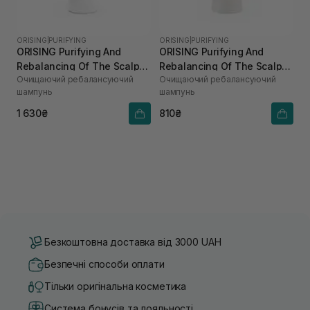
ORISING
|
PURIFYING
ORISING
|
PURIFYING
ORISING Purifying And
ORISING Purifying And
Rebalancing Of The Scalp
Rebalancing Of The Scalp
Очищаючий ребалансуючий
Очищаючий ребалансуючий
Shampoo 250 мл
Shampoo 100 мл
шампунь
шампунь
1 630₴
810₴
Безкоштовна доставка від 3000 UAH
Безпечні способи оплати
Тільки оригінальна косметика
Система бонусів та лояльності