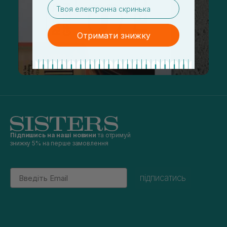
email
Отримати знижку
Підпишись на наші новини
та отримуй
знижку 5% на перше замовлення
Email
підписатись