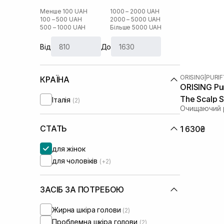
Менше 100 UAH
1000 – 2000 UAH
100 – 500 UAH
2000 – 5000 UAH
500 – 1000 UAH
Більше 5000 UAH
Від
До
ORISING
|
PURIF
КРАЇНА
ORISING Pur
The Scalp 
Італія
(2)
Очищаючий 
СТАТЬ
1 630₴
для жінок
для чоловіків
(+2)
ЗАСІБ ЗА ПОТРЕБОЮ
Жирна шкіра голови
(2)
Проблемна шкіра голови
(2)