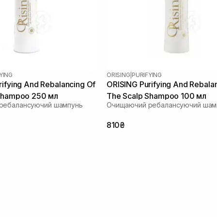
YING
ORISING
|
PURIFYING
ifying And Rebalancing Of
ORISING Purifying And Rebala
Shampoo 250 мл
The Scalp Shampoo 100 мл
ребалансуючий шампунь
Очищаючий ребалансуючий шам
810₴