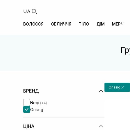
UA
ВОЛОССЯ
ОБЛИЧЧЯ
ТІЛО
ДІМ
МЕРЧ
Гр
Orising
БРЕНД
Neqi
(+4)
Orising
ЦІНА