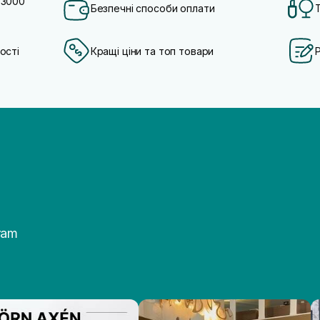
 3000
Безпечні способи оплати
ості
Кращі ціни та топ товари
ram