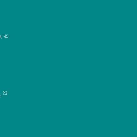
и, 45
, 23