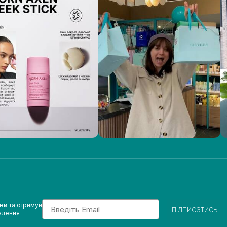
Email
ини
та отримуй
підписатись
влення