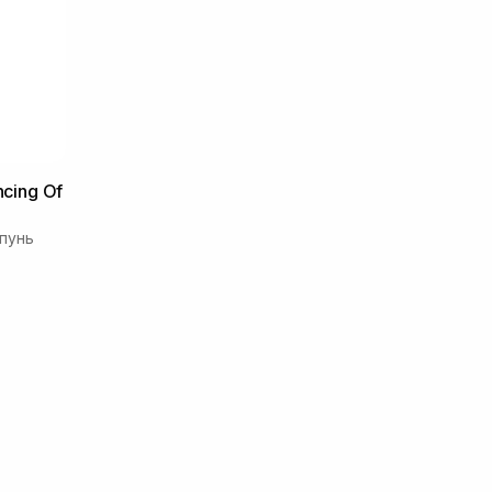
ncing Of
пунь