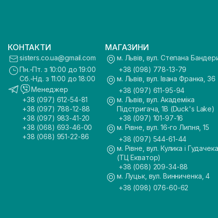
КОНТАКТИ
МАГАЗИНИ
sisters.co.ua@gmail.com
м. Львів, вул. Степана Бандер
Пн.-Пт. з 10:00 до 19:00
+38 (098) 778-13-79
Сб.-Нд. з 11:00 до 18:00
м. Львів, вул. Івана Франка, 36
Менеджер
+38 (097) 611-95-94
+38 (097) 612-54-81
м. Львів, вул. Академіка
+38 (097) 788-12-88
Підстригача, 1В (Duck's Lake)
+38 (097) 983-41-20
+38 (097) 101-97-16
+38 (068) 693-46-00
м. Рівне, вул. 16-го Липня, 15
+38 (068) 951-22-86
+38 (097) 544-61-44
м. Рівне, вул. Кулика і Гудачека
(ТЦ Екватор)
+38 (068) 209-34-88
м. Луцьк, вул. Винниченка, 4
+38 (098) 076-60-62