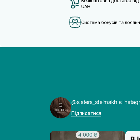
Безкоштовна доставка від
UAH
Система бонусів та лояльн
@sisters_stelmakh в Instag
Підписатися