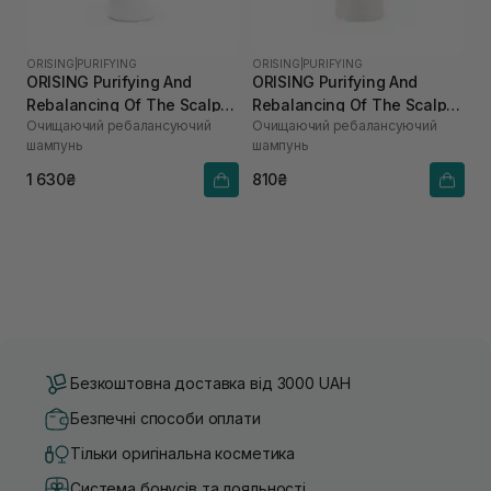
ORISING
|
PURIFYING
ORISING
|
PURIFYING
ORISING Purifying And
ORISING Purifying And
Rebalancing Of The Scalp
Rebalancing Of The Scalp
Очищаючий ребалансуючий
Очищаючий ребалансуючий
Shampoo 250 мл
Shampoo 100 мл
шампунь
шампунь
1 630₴
810₴
Безкоштовна доставка від 3000 UAH
Безпечні способи оплати
Тільки оригінальна косметика
Система бонусів та лояльності