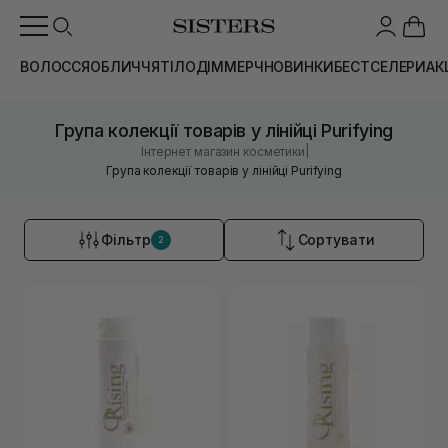
ВОЛОССЯ
ОБЛИЧЧЯ
ТІЛО
ДІМ
МЕРЧ
НОВИНКИ
БЕСТСЕЛЕРИ
АК
Група колекції товарів у лінійці Purifying
|
Інтернет магазин косметики
Група колекції товарів у лінійці Purifying
Фільтр
Сортувати
2