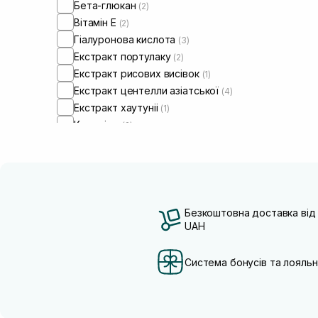
Бета-глюкан
(2)
Вітамін Е
(2)
Гіалуронова кислота
(3)
Екстракт портулаку
(2)
Екстракт рисових висівок
(1)
Екстракт центелли азіатської
(4)
Екстракт хаутуніі
(1)
Кераміди
(2)
Ніацинамід
(1)
Олія жожоба
(2)
Олія ши
(2)
Чайне дерево
(1)
Безкоштовна доставка від
UAH
Система бонусів та лояльн