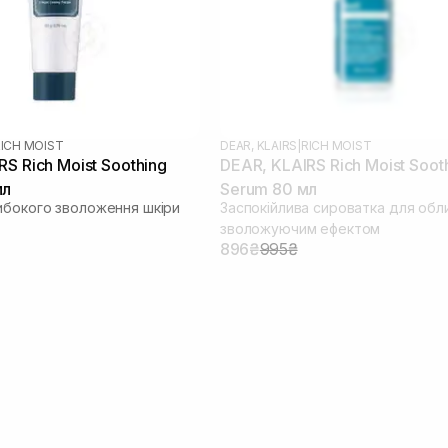
ICH MOIST
DEAR, KLAIRS
|
RICH MOIST
S Rich Moist Soothing
DEAR, KLAIRS Rich Moist Soot
мл
Serum 80 мл
ибокого зволоження шкіри
Заспокійлива сироватка для обли
зволожуючим ефектом
896₴
995₴