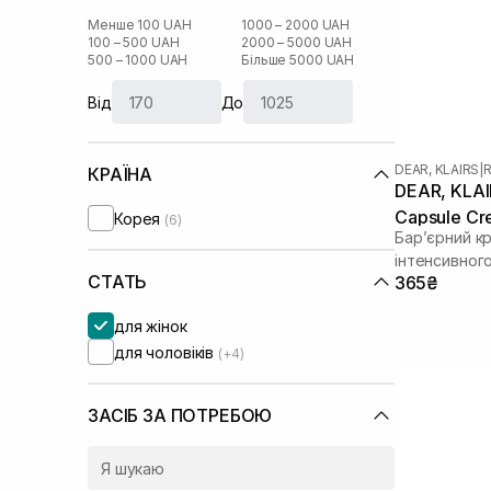
Менше 100 UAH
1000 – 2000 UAH
100 – 500 UAH
2000 – 5000 UAH
500 – 1000 UAH
Більше 5000 UAH
Від
До
DEAR, KLAIRS
|
R
КРАЇНА
DEAR, KLAIR
Capsule Cr
Корея
(6)
Бар’єрний к
інтенсивног
СТАТЬ
365₴
для жінок
для чоловіків
(+4)
ЗАСІБ ЗА ПОТРЕБОЮ