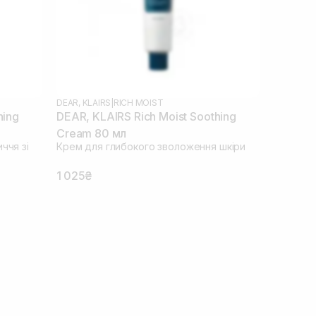
DEAR, KLAIRS
|
RICH MOIST
hing
DEAR, KLAIRS Rich Moist Soothing
Cream 80 мл
ччя зі
Крем для глибокого зволоження шкіри
1 025₴