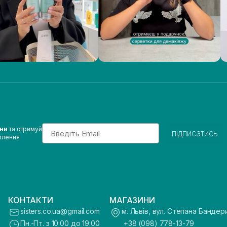
Email
ини
та отримуй
підписатись
влення
КОНТАКТИ
МАГАЗИНИ
sisters.co.ua@gmail.com
м. Львів, вул. Степана Бандер
Пн.-Пт. з 10:00 до 19:00
+38 (098) 778-13-79