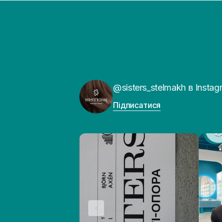
@sisters_stelmakh в Instag
Підписатися