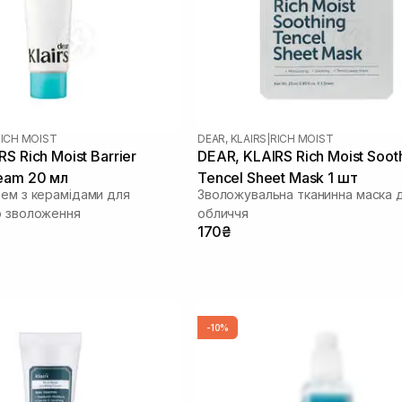
ICH MOIST
DEAR, KLAIRS
|
RICH MOIST
S Rich Moist Barrier
DEAR, KLAIRS Rich Moist Soot
eam 20 мл
Tencel Sheet Mask 1 шт
рем з керамідами для
Зволожувальна тканинна маска 
о зволоження
обличчя
170₴
-10%