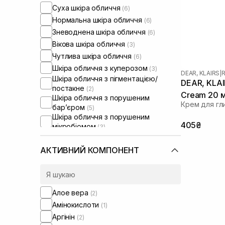
Суха шкіра обличчя
(6)
Нормальна шкіра обличчя
(6)
Зневоднена шкіра обличчя
(6)
Вікова шкіра обличчя
(3)
Чутлива шкіра обличчя
(6)
Шкіра обличчя з куперозом
(3)
DEAR, KLAIRS
|
R
Шкіра обличчя з пігментацією/
DEAR, KLAIR
постакне
(2)
Cream 20 
Шкіра обличчя з порушеним
Крем для гл
барʼєром
(5)
Шкіра обличчя з порушеним
405₴
мікробіомом
(3)
Зволожуючі сироватки для
обличчя
(1)
АКТИВНИЙ КОМПОНЕНТ
Алое вера
(2)
Амінокислоти
(1)
Аргінін
(2)