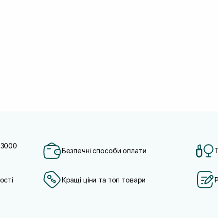
 3000
Безпечні способи оплати
ості
Кращі ціни та топ товари