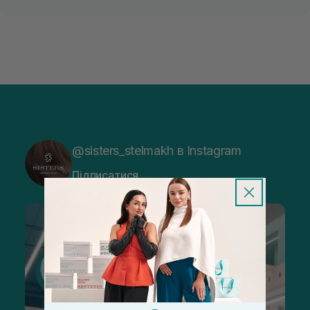
@sisters_stelmakh в Instagram
Підписатися