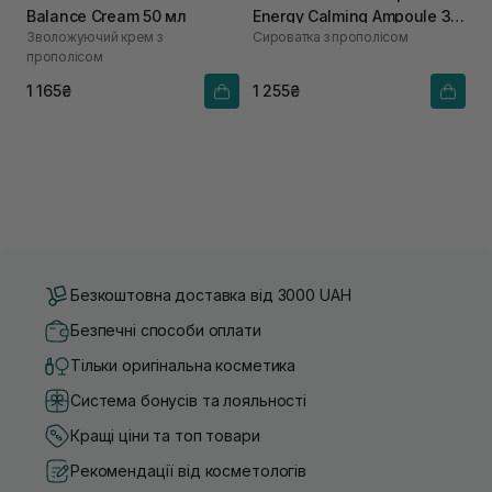
Balance Cream 50 мл
Energy Calming Ampoule 30
Зволожуючий крем з
Сироватка з прополісом
мл
прополісом
1 165₴
1 255₴
Безкоштовна доставка від 3000 UAH
Безпечні способи оплати
Тільки оригінальна косметика
Система бонусів та лояльності
Кращі ціни та топ товари
Рекомендації від косметологів