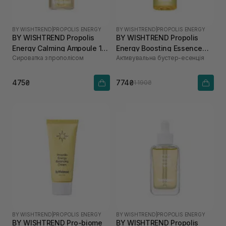
BY WISHTREND
|
PROPOLIS ENERGY
BY WISHTREND
|
PROPOLIS ENERGY
BY WISHTREND Propolis
BY WISHTREND Propolis
Energy Calming Ampoule 10
Energy Boosting Essence
Сироватка з прополісом
Активувальна бустер-есенція
мл
100 мл
475₴
774₴
1 190₴
BY WISHTREND
|
PROPOLIS ENERGY
BY WISHTREND
|
PROPOLIS ENERGY
BY WISHTREND Pro-biome
BY WISHTREND Propolis