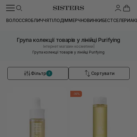
ВОЛОССЯ
ОБЛИЧЧЯ
ТІЛО
ДІМ
МЕРЧ
НОВИНКИ
БЕСТСЕЛЕРИ
АК
Група колекції товарів у лінійці Purifying
|
Інтернет магазин косметики
Група колекції товарів у лінійці Purifying
Фільтр
Сортувати
2
-35%