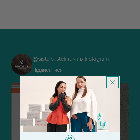
@sisters_stelmakh в Instagram
Підписатися