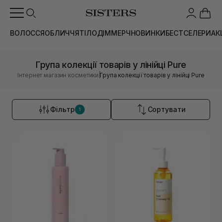
ВОЛОССЯ
ОБЛИЧЧЯ
ТІЛО
ДІМ
МЕРЧ
НОВИНКИ
БЕСТСЕЛЕРИ
АК
Група колекції товарів у лінійці Pure
|
Інтернет магазин косметики
Група колекції товарів у лінійці Pure
Фільтр
Сортувати
1