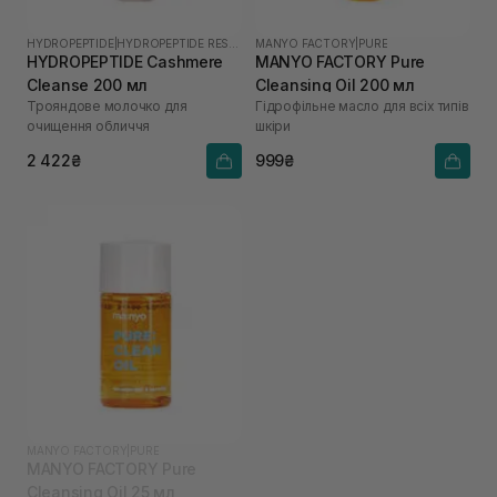
HYDROPEPTIDE
|
HYDROPEPTIDE RESTORE
MANYO FACTORY
|
PURE
HYDROPEPTIDE Cashmere
MANYO FACTORY Pure
Cleanse 200 мл
Cleansing Oil 200 мл
Трояндове молочко для
Гідрофільне масло для всіх типів
очищення обличчя
шкіри
2 422₴
999₴
MANYO FACTORY
|
PURE
MANYO FACTORY Pure
Cleansing Oil 25 мл