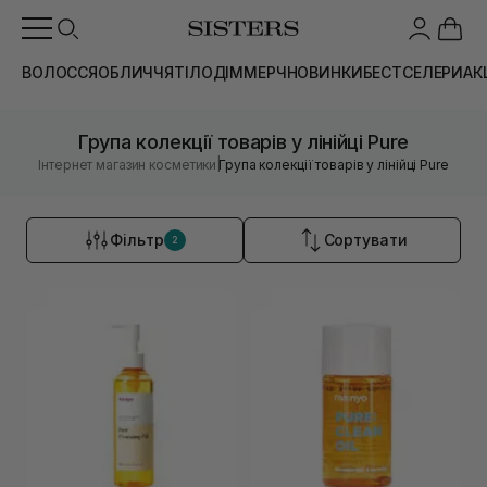
ВОЛОССЯ
ОБЛИЧЧЯ
ТІЛО
ДІМ
МЕРЧ
НОВИНКИ
БЕСТСЕЛЕРИ
АК
Група колекції товарів у лінійці Pure
|
Інтернет магазин косметики
Група колекції товарів у лінійці Pure
Фільтр
Сортувати
2