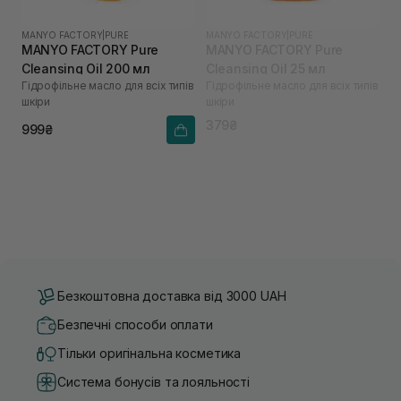
MANYO FACTORY
|
PURE
MANYO FACTORY
|
PURE
MANYO FACTORY Pure
MANYO FACTORY Pure
Cleansing Oil 200 мл
Cleansing Oil 25 мл
Гідрофільне масло для всіх типів
Гідрофільне масло для всіх типів
шкіри
шкіри
379₴
999₴
Безкоштовна доставка від 3000 UAH
Безпечні способи оплати
Тільки оригінальна косметика
Система бонусів та лояльності