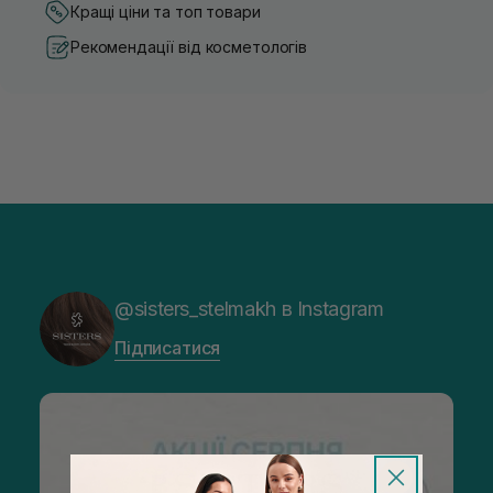
Кращі ціни та топ товари
Рекомендації від косметологів
@sisters_stelmakh в Instagram
Підписатися