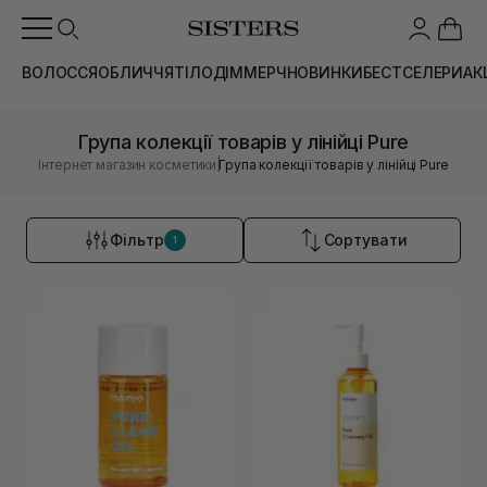
ВОЛОССЯ
ОБЛИЧЧЯ
ТІЛО
ДІМ
МЕРЧ
НОВИНКИ
БЕСТСЕЛЕРИ
АК
Група колекції товарів у лінійці Pure
|
Інтернет магазин косметики
Група колекції товарів у лінійці Pure
Фільтр
Сортувати
1