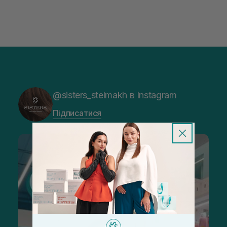
@sisters_stelmakh в Instagram
Підписатися