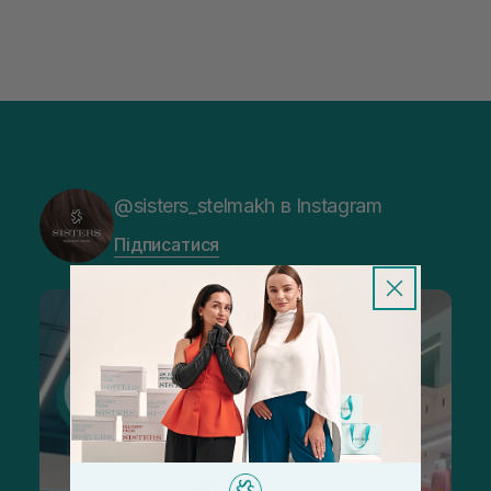
@sisters_stelmakh в Instagram
Підписатися