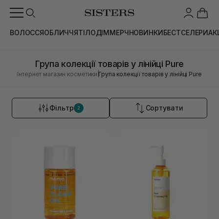
ВОЛОССЯ
ОБЛИЧЧЯ
ТІЛО
ДІМ
МЕРЧ
НОВИНКИ
БЕСТСЕЛЕРИ
АК
Група колекції товарів у лінійці Pure
|
Інтернет магазин косметики
Група колекції товарів у лінійці Pure
Фільтр
Сортувати
2