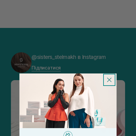
@sisters_stelmakh в Instagram
Підписатися