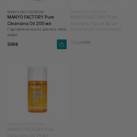
MANYO FACTORY
|
PURE
MANYO FACTORY
|
PURE
MANYO FACTORY Pure
MANYO FACTORY Pure
Cleansing Oil 200 мл
Cleaning Tissue 80 шт
Гідрофільне масло для всіх типів
Серветки для зняття макіяжу
шкіри
799₴
999₴
999₴
MANYO FACTORY
|
PURE
MANYO FACTORY Pure
Cleansing Oil 25 мл