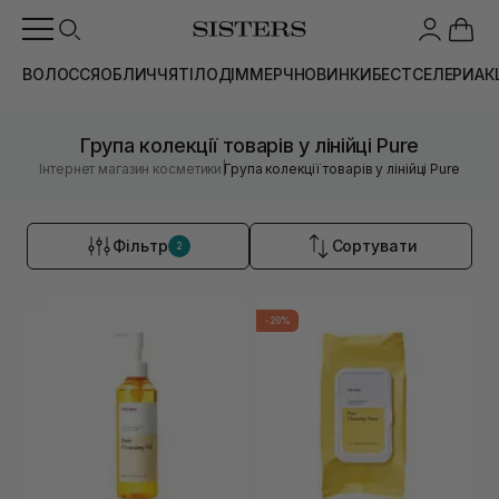
ВОЛОССЯ
ОБЛИЧЧЯ
ТІЛО
ДІМ
МЕРЧ
НОВИНКИ
БЕСТСЕЛЕРИ
АК
Група колекції товарів у лінійці Pure
|
Інтернет магазин косметики
Група колекції товарів у лінійці Pure
Фільтр
Сортувати
2
-20%