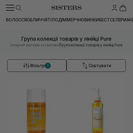
ВОЛОССЯ
ОБЛИЧЧЯ
ТІЛО
ДІМ
МЕРЧ
НОВИНКИ
БЕСТСЕЛЕРИ
АК
Група колекції товарів у лінійці Pure
|
Інтернет магазин косметики
Група колекції товарів у лінійці Pure
Фільтр
Сортувати
2