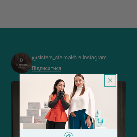
@sisters_stelmakh в Instagram
Підписатися