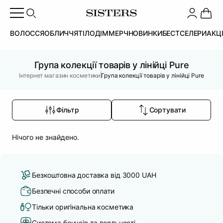
ВОЛОССЯ
ОБЛИЧЧЯ
ТІЛО
ДІМ
МЕРЧ
НОВИНКИ
БЕСТСЕЛЕРИ
АКЦ
Група колекції товарів у лінійці Pure
|
Інтернет магазин косметики
Група колекції товарів у лінійці Pure
Фільтр
Сортувати
Нічого не знайдено.
Безкоштовна доставка від 3000 UAH
Безпечні способи оплати
Тільки оригінальна косметика
Система бонусів та лояльності