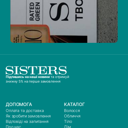
Підпишись на наші новини
та отримуй
знижку 5% на перше замовлення
ДОПОМОГА
КАТАЛОГ
Оплата та доставка
Волосся
Як зробити замовлення
Обличчя
Відповіді на запитання
Тіло
Про нас
Дім