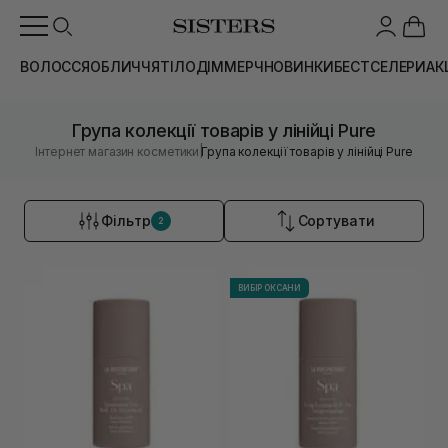
ВОЛОССЯ
ОБЛИЧЧЯ
ТІЛО
ДІМ
МЕРЧ
НОВИНКИ
БЕСТСЕЛЕРИ
АК
Група колекції товарів у лінійці Pure
|
Інтернет магазин косметики
Група колекції товарів у лінійці Pure
Фільтр
Сортувати
2
ВИБІР ОКСАНИ