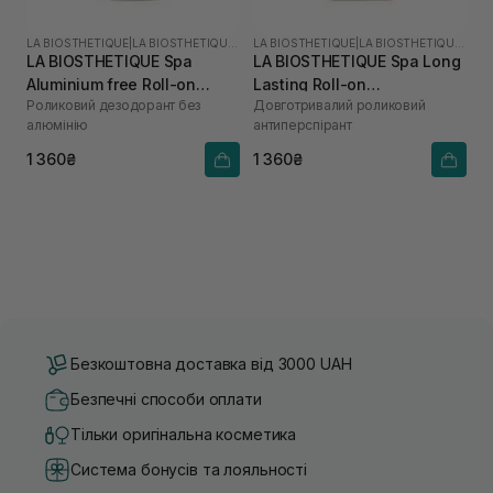
LA BIOSTHETIQUE
|
LA BIOSTHETIQUE SPA
LA BIOSTHETIQUE
|
LA BIOSTHETIQUE SPA
LA BIOSTHETIQUE Spa
LA BIOSTHETIQUE Spa Long
Aluminium free Roll-on
Lasting Roll-on
Роликовий дезодорант без
Довготривалий роликовий
Deodorant 50 мл
Antiperspirant 50 мл
алюмінію
антиперспірант
1 360₴
1 360₴
Безкоштовна доставка від 3000 UAH
Безпечні способи оплати
Тільки оригінальна косметика
Система бонусів та лояльності