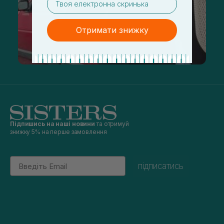
Отримати знижку
Підпишись на наші новини
та отримуй
знижку 5% на перше замовлення
Email
підписатись