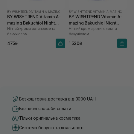
BY WISHTREND
|
VITAMIN A-MAZING
BY WISHTREND
|
VITAMIN A-MAZING
BY WISHTREND Vitamin A-
BY WISHTREND Vitamin A-
mazing Bakuchiol Night
mazing Bakuchiol Night
Нічний крем з ретинолом та
Нічний крем з ретинолом та
Cream 10 мл
Cream 30 мл
бакучіолом
бакучіолом
475₴
1 520₴
Безкоштовна доставка від 3000 UAH
Безпечні способи оплати
Тільки оригінальна косметика
Система бонусів та лояльності