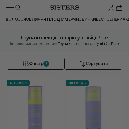
ВОЛОССЯ
ОБЛИЧЧЯ
ТІЛО
ДІМ
МЕРЧ
НОВИНКИ
БЕСТСЕЛЕРИ
АК
Група колекції товарів у лінійці Pure
|
Інтернет магазин косметики
Група колекції товарів у лінійці Pure
Фільтр
Сортувати
2
ВИБІР ОКСАНИ
ВИБІР ОКСАНИ