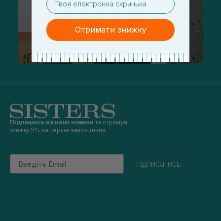
Отримати знижку
Підпишись на наші новини
та отримуй
знижку 5% на перше замовлення
Email
підписатись