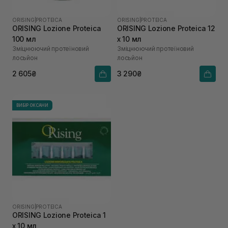
ORISING
|
PROTEICA
ORISING
|
PROTEICA
ORISING Lozione Proteica
ORISING Lozione Proteica 12
100 мл
х 10 мл
Зміцнюючий протеїновий
Зміцнюючий протеїновий
лосьйон
лосьйон
2 605₴
3 290₴
ВИБІР ОКСАНИ
ORISING
|
PROTEICA
ORISING Lozione Proteica 1
х 10 мл