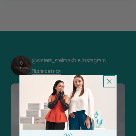
@sisters_stelmakh в Instagram
Підписатися