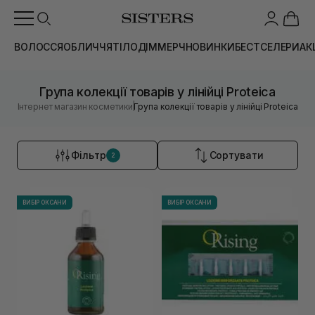
ВОЛОССЯ
ОБЛИЧЧЯ
ТІЛО
ДІМ
МЕРЧ
НОВИНКИ
БЕСТСЕЛЕРИ
АК
Група колекції товарів у лінійці Proteica
|
Інтернет магазин косметики
Група колекції товарів у лінійці Proteica
Фільтр
Сортувати
2
ВИБІР ОКСАНИ
ВИБІР ОКСАНИ