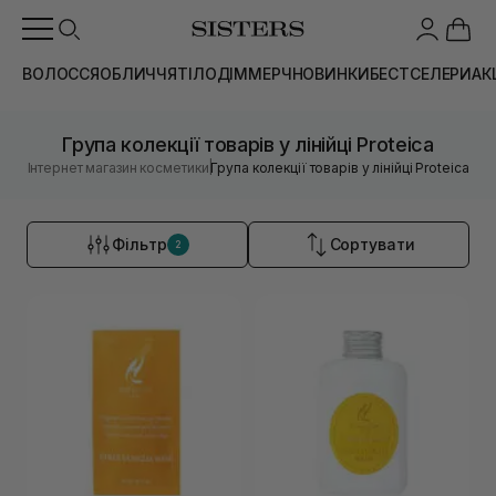
ВОЛОССЯ
ОБЛИЧЧЯ
ТІЛО
ДІМ
МЕРЧ
НОВИНКИ
БЕСТСЕЛЕРИ
АК
Група колекції товарів у лінійці Proteica
|
Інтернет магазин косметики
Група колекції товарів у лінійці Proteica
Фільтр
Сортувати
2