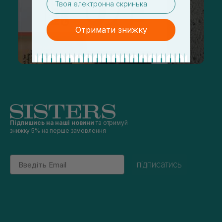
Отримати знижку
Підпишись на наші новини
та отримуй
знижку 5% на перше замовлення
Email
підписатись