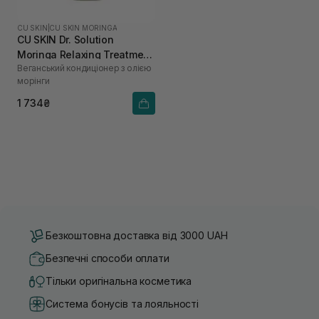
CU SKIN
|
CU SKIN MORINGA
CU SKIN Dr. Solution
Moringa Relaxing Treatment
Веганський кондиціонер з олією
400 мл
морінги
1 734₴
Безкоштовна доставка від 3000 UAH
Безпечні способи оплати
Тільки оригінальна косметика
Система бонусів та лояльності