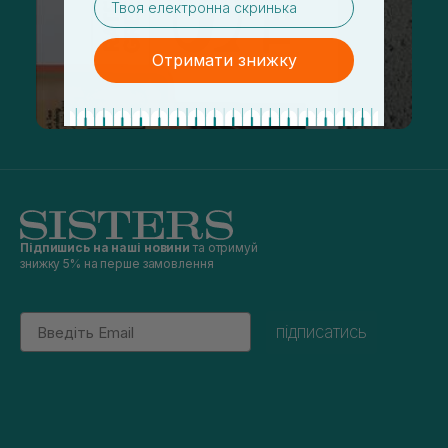
Отримати знижку
Підпишись на наші новини
та отримуй
знижку 5% на перше замовлення
Email
підписатись