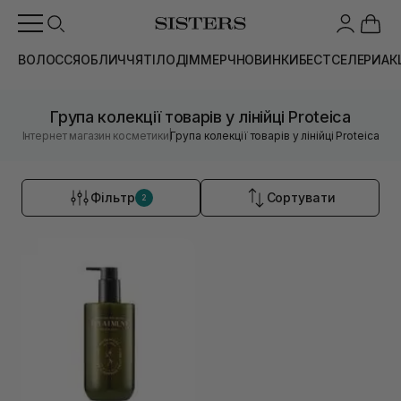
ВОЛОССЯ
ОБЛИЧЧЯ
ТІЛО
ДІМ
МЕРЧ
НОВИНКИ
БЕСТСЕЛЕРИ
АК
Група колекції товарів у лінійці Proteica
|
Інтернет магазин косметики
Група колекції товарів у лінійці Proteica
Фільтр
Сортувати
2