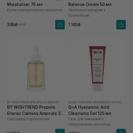
Moisturiser 75 мл
Balance Cream 50 мл
Крем з гіалуроновою кислотою
Зволожуючий крем з
прополісом
395₴
1 165₴
564₴
BY WISHTREND
|
PROPOLIS ENERGY
QUESTION AND ANSWER
|
Q+A HYALURONIC ACID
BY WISHTREND Propolis
Q+A Hyaluronic Acid
Energy Calming Ampoule 30
Cleansing Gel 125 мл
Сироватка з прополісом
Гель для вмивання з
мл
гіалуроновою кислотою