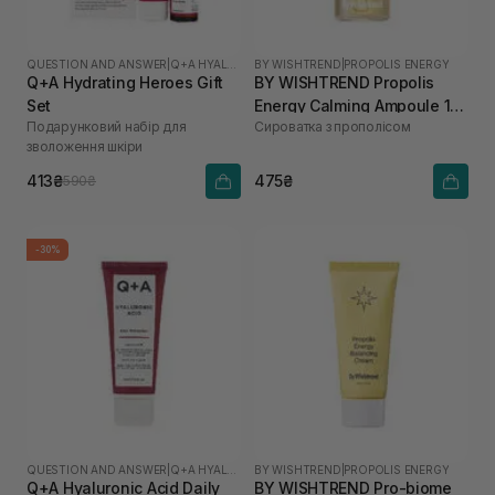
QUESTION AND ANSWER
|
Q+A HYALURONIC ACID
BY WISHTREND
|
PROPOLIS ENERGY
Q+A Hydrating Heroes Gift
BY WISHTREND Propolis
Set
Energy Calming Ampoule 10
Подарунковий набір для
Сироватка з прополісом
мл
зволоження шкіри
413₴
475₴
590₴
-30%
QUESTION AND ANSWER
|
Q+A HYALURONIC ACID
BY WISHTREND
|
PROPOLIS ENERGY
Q+A Hyaluronic Acid Daily
BY WISHTREND Pro-biome