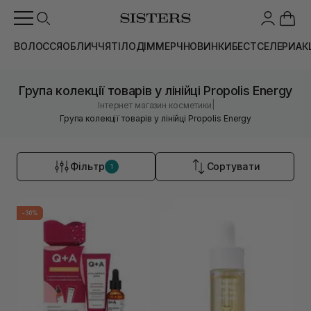
ВОЛОССЯ
ОБЛИЧЧЯ
ТІЛО
ДІМ
МЕРЧ
НОВИНКИ
БЕСТСЕЛЕРИ
АК
Група колекції товарів у лінійці Propolis Energy
|
Інтернет магазин косметики
Група колекції товарів у лінійці Propolis Energy
Фільтр
Сортувати
1
-30%