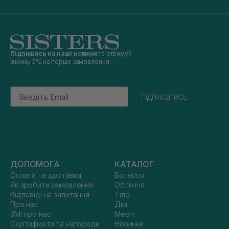
Підпишись на наші новини
та отримуй
знижку 5% на перше замовлення
Email
підписатись
ДОПОМОГА
КАТАЛОГ
Оплата та доставка
Волосся
Як зробити замовлення
Обличчя
Відповіді на запитання
Тіло
Про нас
Дім
ЗМІ про нас
Мерч
Сертифікати та нагороди
Новинки