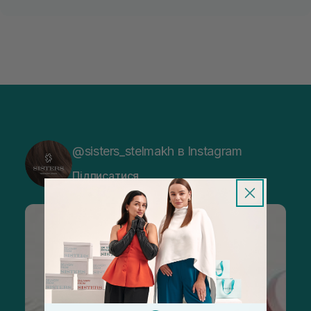
@sisters_stelmakh в Instagram
Підписатися