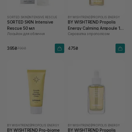
SORTED SKIN
|
INTENSIVE RESCUE
BY WISHTREND
|
PROPOLIS ENERGY
SORTED SKIN Intensive
BY WISHTREND Propolis
Rescue 50 мл
Energy Calming Ampoule 10
Лосьйон для обличчя
Сироватка з прополісом
мл
395₴
475₴
790₴
BY WISHTREND
|
PROPOLIS ENERGY
BY WISHTREND
|
PROPOLIS ENERGY
BY WISHTREND Pro-biome
BY WISHTREND Propolis