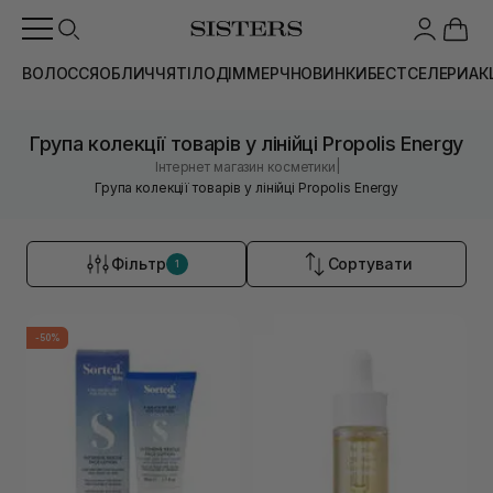
ВОЛОССЯ
ОБЛИЧЧЯ
ТІЛО
ДІМ
МЕРЧ
НОВИНКИ
БЕСТСЕЛЕРИ
АК
Група колекції товарів у лінійці Propolis Energy
|
Інтернет магазин косметики
Група колекції товарів у лінійці Propolis Energy
Фільтр
Сортувати
1
-50%