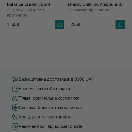
Balance Cream 50 мл
Energy Calming Ampoule 30
Зволожуючий крем з
Сироватка з прополісом
мл
прополісом
1 165₴
1 255₴
Безкоштовна доставка від 3000 UAH
Безпечні способи оплати
Тільки оригінальна косметика
Система бонусів та лояльності
Кращі ціни та топ товари
Рекомендації від косметологів