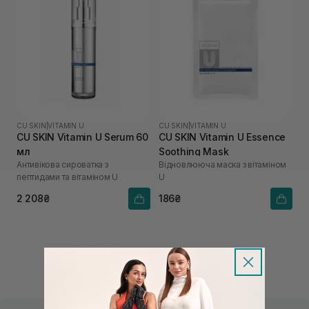
CU SKIN
|
VITAMIN U
CU SKIN
|
VITAMIN U
CU SKIN Vitamin U Serum 60
CU SKIN Vitamin U Essence
мл
Soothing Mask
Антивікова сироватка з
Відновлююча маска з вітаміном
пептидами та вітаміном U
U
2 208₴
186₴