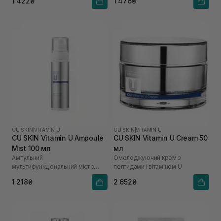
1 422₴
1 476₴
CU SKIN
|
VITAMIN U
CU SKIN
|
VITAMIN U
CU SKIN Vitamin U Ampoule
CU SKIN Vitamin U Cream 50
Mist 100 мл
мл
Ампульний
Омолоджуючий крем з
мультифункціональний міст з
пептидами і вітаміном U
вітаміном U
1 218₴
2 652₴