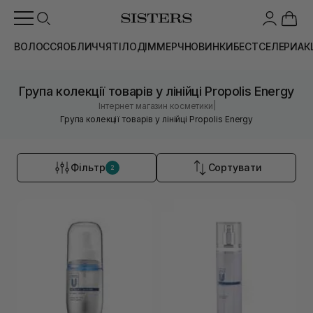
ВОЛОССЯ
ОБЛИЧЧЯ
ТІЛО
ДІМ
МЕРЧ
НОВИНКИ
БЕСТСЕЛЕРИ
АК
Група колекції товарів у лінійці Propolis Energy
|
Інтернет магазин косметики
Група колекції товарів у лінійці Propolis Energy
Фільтр
Сортувати
2