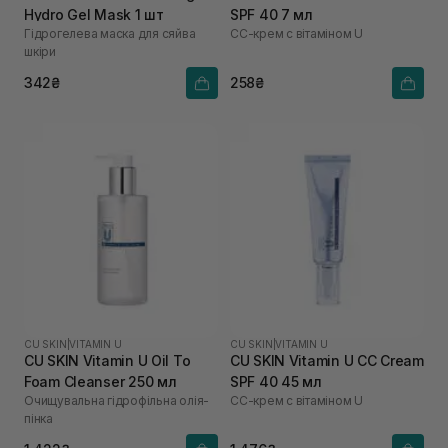
Hydro Gel Mask 1 шт
SPF 40 7 мл
Гідрогелева маска для сяйва
СС-крем с вітаміном U
шкіри
342₴
258₴
CU SKIN
|
VITAMIN U
CU SKIN
|
VITAMIN U
CU SKIN Vitamin U Oil To
CU SKIN Vitamin U CC Cream
Foam Cleanser 250 мл
SPF 40 45 мл
Очищувальна гідрофільна олія-
СС-крем с вітаміном U
пінка