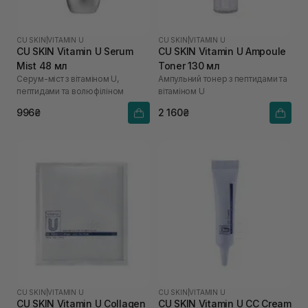
CU SKIN
|
VITAMIN U
CU SKIN
|
VITAMIN U
CU SKIN Vitamin U Serum
CU SKIN Vitamin U Ampoule
Mist 48 мл
Toner 130 мл
Серум-міст з вітаміном U,
Ампульний тонер з пептидами та
пептидами та волюфіліном
вітаміном U
996₴
2 160₴
CU SKIN
|
VITAMIN U
CU SKIN
|
VITAMIN U
CU SKIN Vitamin U Collagen
CU SKIN Vitamin U CC Cream