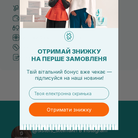
Безкоштовна доставка від 3000 UAH
Безпечні способи оплати
Тільки оригінальна косметика
Система бонусів та лояльності
Кращі ціни та топ товари
ОТРИМАЙ ЗНИЖКУ
Рекомендації від косметологів
НА ПЕРШЕ ЗАМОВЛЕНЯ
Твій вітальний бонус вже чекає —
підписуйся
на
наші новини!
email
Отримати знижку
@sisters_stelmakh в Instagram