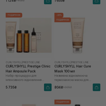
1 124₴
1 655₴
1 405₴
ПОДАРУНОК
-20%
ПОДАРУНОК
CURLYSHYLL
|
PRESTIGE LINE
CURLYSHYLL
|
PRESTIGE LINE
CURLYSHYLL Prestige Clinic
CURLYSHYLL Hair Cure
Hair Ampoule Pack
Mask 100 мл
Набір-процедура для
Незмивна відновлююча
інтенсивного відновлення
термозахисна маска для
пошкодженого волосся
пошкодженого волосся
5 735₴
804₴
1 005₴
ПОДАРУНОК