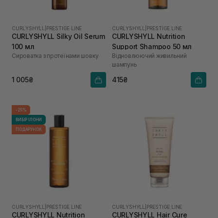
CURLYSHYLL
|
PRESTIGE LINE
CURLYSHYLL
|
PRESTIGE LINE
CURLYSHYLL Silky Oil Serum
CURLYSHYLL Nutrition
100 мл
Support Shampoo 50 мл
Сироватка з протеїнами шовку
Відновлюючий живильний
шампунь
1 005₴
415₴
-25%
ВИБІР ІЛОНИ
ПОДАРУНОК
CURLYSHYLL
|
PRESTIGE LINE
CURLYSHYLL
|
PRESTIGE LINE
CURLYSHYLL Nutrition
CURLYSHYLL Hair Cure