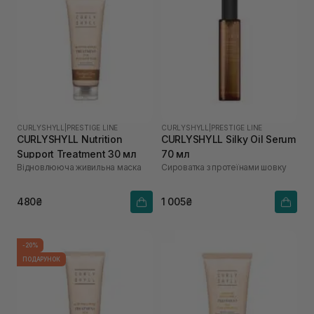
CURLYSHYLL
|
PRESTIGE LINE
CURLYSHYLL
|
PRESTIGE LINE
CURLYSHYLL Nutrition
CURLYSHYLL Silky Oil Serum
Support Treatment 30 мл
70 мл
Відновлююча живильна маска
Сироватка з протеїнами шовку
480₴
1 005₴
-20%
ПОДАРУНОК