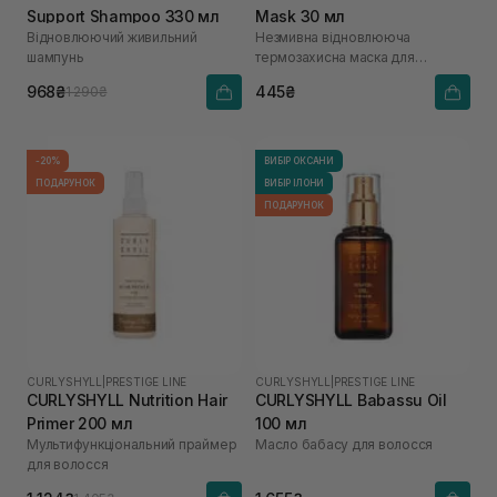
Support Shampoo 330 мл
Mask 30 мл
Відновлюючий живильний
Незмивна відновлююча
шампунь
термозахисна маска для
пошкодженого волосся
968₴
445₴
1 290₴
-20%
ВИБІР ОКСАНИ
ПОДАРУНОК
ВИБІР ІЛОНИ
ПОДАРУНОК
CURLYSHYLL
|
PRESTIGE LINE
CURLYSHYLL
|
PRESTIGE LINE
CURLYSHYLL Nutrition Hair
CURLYSHYLL Babassu Oil
Primer 200 мл
100 мл
Мультифункціональний праймер
Масло бабасу для волосся
для волосся