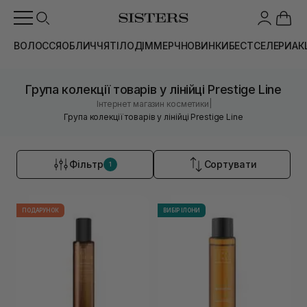
ВОЛОССЯ
ОБЛИЧЧЯ
ТІЛО
ДІМ
МЕРЧ
НОВИНКИ
БЕСТСЕЛЕРИ
АК
Група колекції товарів у лінійці Prestige Line
|
Інтернет магазин косметики
Група колекції товарів у лінійці Prestige Line
Фільтр
Сортувати
1
ПОДАРУНОК
ВИБІР ІЛОНИ