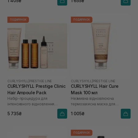
1 405₴
1 655₴
ПОДАРУНОК
ПОДАРУНОК
CURLYSHYLL
|
PRESTIGE LINE
CURLYSHYLL
|
PRESTIGE LINE
CURLYSHYLL Prestige Clinic
CURLYSHYLL Hair Cure
Hair Ampoule Pack
Mask 100 мл
Набір-процедура для
Незмивна відновлююча
інтенсивного відновлення
термозахисна маска для
пошкодженого волосся
пошкодженого волосся
5 735₴
1 005₴
ПОДАРУНОК