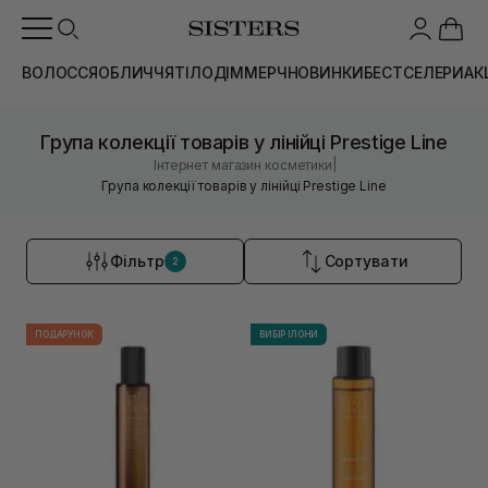
ВОЛОССЯ
ОБЛИЧЧЯ
ТІЛО
ДІМ
МЕРЧ
НОВИНКИ
БЕСТСЕЛЕРИ
АК
Група колекції товарів у лінійці Prestige Line
|
Інтернет магазин косметики
Група колекції товарів у лінійці Prestige Line
Фільтр
Сортувати
2
ПОДАРУНОК
ВИБІР ІЛОНИ