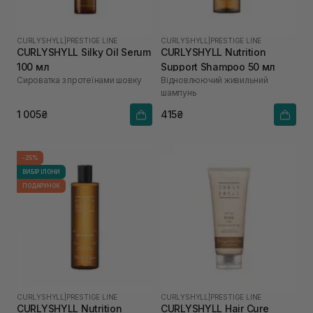
CURLYSHYLL
|
PRESTIGE LINE
CURLYSHYLL
|
PRESTIGE LINE
CURLYSHYLL Silky Oil Serum
CURLYSHYLL Nutrition
100 мл
Support Shampoo 50 мл
Сироватка з протеїнами шовку
Відновлюючий живильний
шампунь
1 005₴
415₴
-25%
ВИБІР ІЛОНИ
ПОДАРУНОК
CURLYSHYLL
|
PRESTIGE LINE
CURLYSHYLL
|
PRESTIGE LINE
CURLYSHYLL Nutrition
CURLYSHYLL Hair Cure