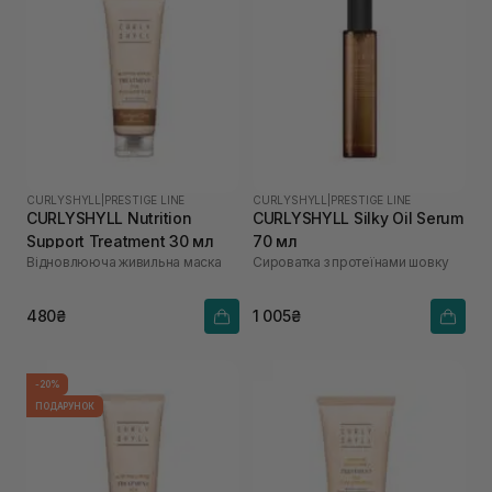
CURLYSHYLL
|
PRESTIGE LINE
CURLYSHYLL
|
PRESTIGE LINE
CURLYSHYLL Nutrition
CURLYSHYLL Silky Oil Serum
Support Treatment 30 мл
70 мл
Відновлююча живильна маска
Сироватка з протеїнами шовку
480₴
1 005₴
-20%
ПОДАРУНОК