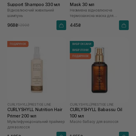
Support Shampoo 330 мл
Mask 30 мл
Відновлюючий живильний
Незмивна відновлююча
шампунь
термозахисна маска для
пошкодженого волосся
968₴
445₴
1 290₴
ПОДАРУНОК
ВИБІР ОКСАНИ
ВИБІР ІЛОНИ
ПОДАРУНОК
CURLYSHYLL
|
PRESTIGE LINE
CURLYSHYLL
|
PRESTIGE LINE
CURLYSHYLL Nutrition Hair
CURLYSHYLL Babassu Oil
Primer 200 мл
100 мл
Мультифункціональний праймер
Масло бабасу для волосся
для волосся