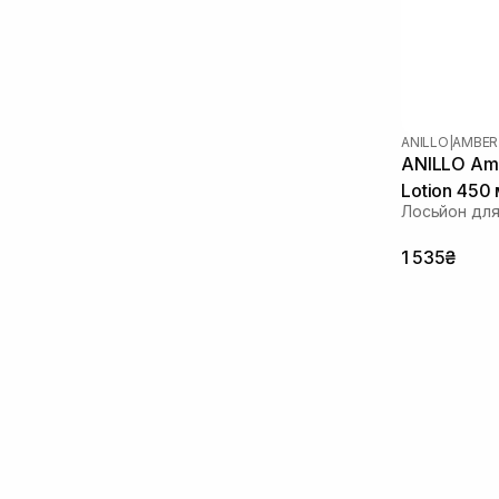
ANILLO
|
AMBER
ANILLO Am
Lotion 450
Лосьйон для
1 535₴