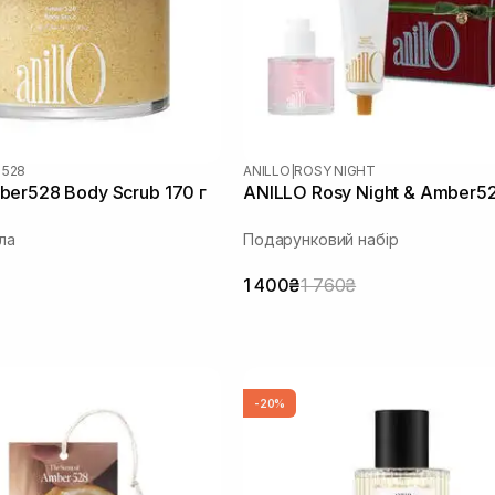
 528
ANILLO
|
ROSY NIGHT
er528 Body Scrub 170 г
ANILLO Rosy Night & Amber5
ла
Подарунковий набір
1 400₴
1 760₴
-20%