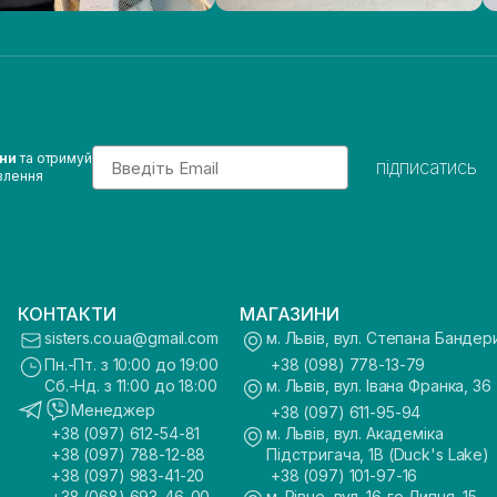
Email
ини
та отримуй
підписатись
влення
КОНТАКТИ
МАГАЗИНИ
sisters.co.ua@gmail.com
м. Львів, вул. Степана Бандер
Пн.-Пт. з 10:00 до 19:00
+38 (098) 778-13-79
Сб.-Нд. з 11:00 до 18:00
м. Львів, вул. Івана Франка, 36
Менеджер
+38 (097) 611-95-94
+38 (097) 612-54-81
м. Львів, вул. Академіка
+38 (097) 788-12-88
Підстригача, 1В (Duck's Lake)
+38 (097) 983-41-20
+38 (097) 101-97-16
+38 (068) 693-46-00
м. Рівне, вул. 16-го Липня, 15