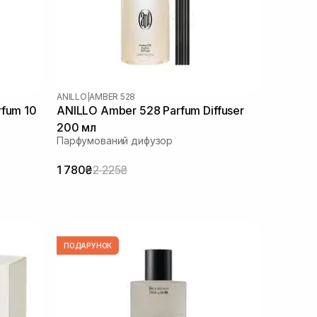
ANILLO
|
AMBER 528
rfum 10
ANILLO Amber 528 Parfum Diffuser
200 мл
Парфумований дифузор
1 780₴
2 225₴
ПОДАРУНОК