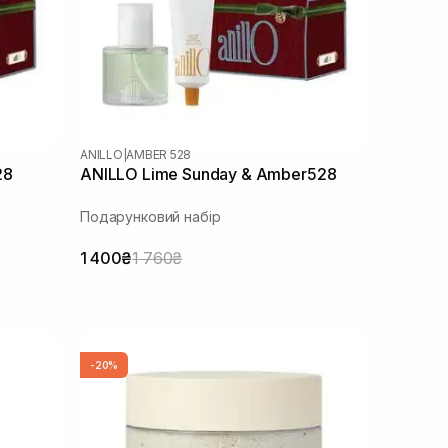
ANILLO
|
AMBER 528
28
ANILLO Lime Sunday & Amber528
Подарунковий набір
1 400₴
1 760₴
-20%