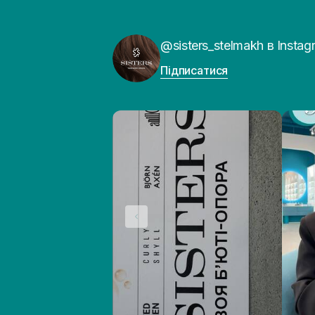
@sisters_stelmakh в Instag
Підписатися