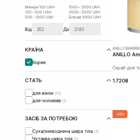
Менше 100 UAH
1000 – 2000 UAH
100 – 500 UAH
2000 – 5000 UAH
500 – 1000 UAH
Більше 5000 UAH
Від
До
ANILLO
|
AMBER
КРАЇНА
ANILLO Amb
Корея
Скраб для ті
СТАТЬ
1 720₴
для жінок
(13)
для чоловіків
(1)
-20%
ЗАСІБ ЗА ПОТРЕБОЮ
Суха/зневоднена шкіра тіла
(4)
Чутлива шкіра тіла
(2)