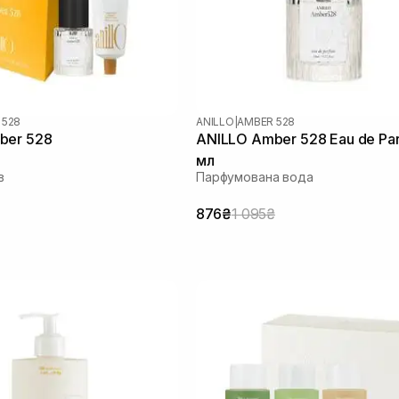
 528
ANILLO
|
AMBER 528
ber 528
ANILLO Amber 528 Eau de Pa
мл
в
Парфумована вода
876₴
1 095₴