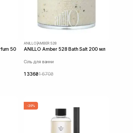
ANILLO
|
AMBER 528
rfum 50
ANILLO Amber 528 Bath Salt 200 мл
Сіль для ванни
1 336₴
1 670₴
-20%