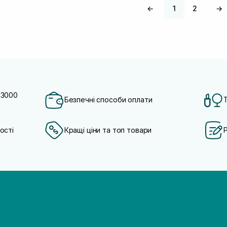
←
1
2
→
 3000
Безпечні способи оплати
ості
Кращі ціни та топ товари