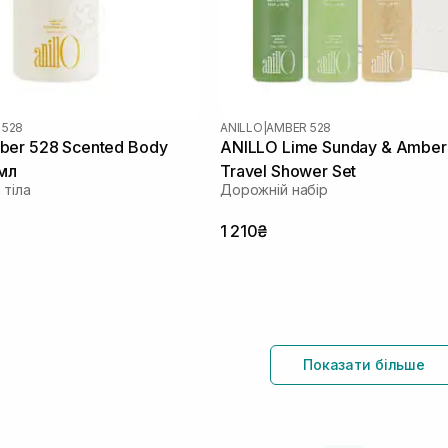
 528
ANILLO
|
AMBER 528
ber 528 Scented Body
ANILLO Lime Sunday & Ambe
 мл
Travel Shower Set
 тіла
Дорожній набір
1 210₴
Показати більше