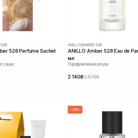
 528
ANILLO
|
AMBER 528
er 528 Perfume Sachet
ANILLO Amber 528 Eau de Pa
мл
е саше
Парфумована вода
2 140₴
2 675₴
-20%