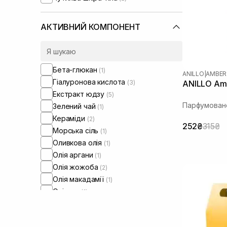
АКТИВНИЙ КОМПОНЕНТ
Бета-глюкан
(1)
ANILLO
|
AMBER
Гіалуронова кислота
(3)
ANILLO Amb
Екстракт юдзу
(5)
Парфумован
Зелений чай
(1)
Кераміди
(2)
252₴
315₴
Морська сіль
(1)
Оливкова олія
(1)
Олія аргани
(1)
Олія жожоба
(2)
Олія макадамії
(1)
Олія ши
(1)
Сквалан
(1)