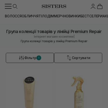
ВОЛОССЯ
ОБЛИЧЧЯ
ТІЛО
ДІМ
МЕРЧ
НОВИНКИ
БЕСТСЕЛЕРИ
АК
Група колекції товарів у лінійці Premium Repair
|
Інтернет магазин косметики
Група колекції товарів у лінійці Premium Repair
Фільтр
Сортувати
1