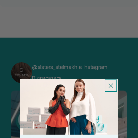
@sisters_stelmakh в Instagram
Підписатися