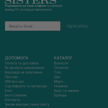
Підпишись на наші новини
та отримуй
знижку 5% на перше замовлення
Email
підписатись
ДОПОМОГА
КАТАЛОГ
Оплата та доставка
Волосся
Як зробити замовлення
Обличчя
Відповіді на запитання
Тіло
Про нас
Дім
ЗМІ про нас
Мерч
Сертифікати та нагороди
Новинки
Блог
Акції та знижки
Бюті словник
Бренди
Контакти
Умови використання сайту