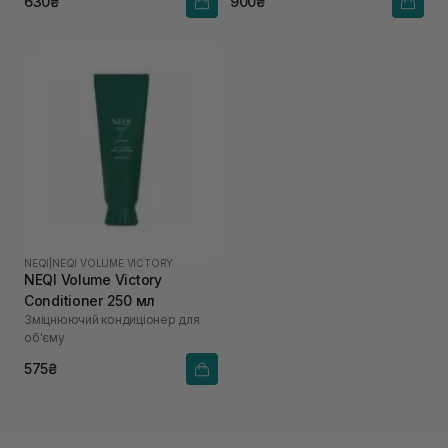
630₴
900₴
NEQI
|
NEQI VOLUME VICTORY
NEQI Volume Victory
Conditioner 250 мл
Зміцнюючий кондиціонер для
об'єму
575₴