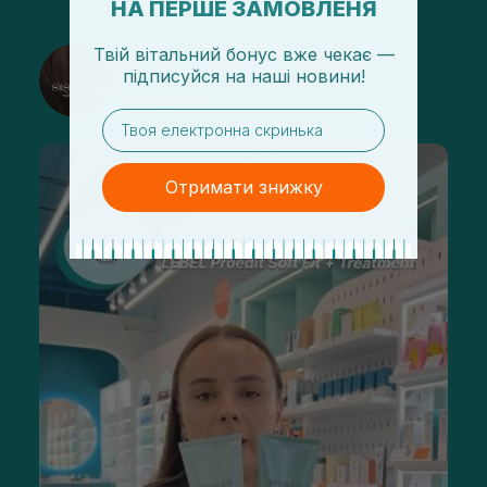
НА ПЕРШЕ ЗАМОВЛЕНЯ
Твій вітальний бонус вже чекає —
@sisters_stelmakh в Instagram
підписуйся
на
наші новини!
Підписатися
email
Отримати знижку