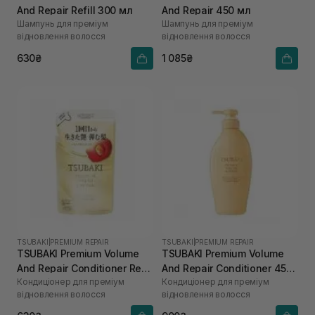
And Repair Refill 300 мл
And Repair 450 мл
Шампунь для преміум
Шампунь для преміум
відновлення волосся
відновлення волосся
630₴
1 085₴
TSUBAKI
|
PREMIUM REPAIR
TSUBAKI
|
PREMIUM REPAIR
TSUBAKI Premium Volume
TSUBAKI Premium Volume
And Repair Conditioner Refill
And Repair Conditioner 450
Кондиціонер для преміум
Кондиціонер для преміум
300 мл
мл
відновлення волосся
відновлення волосся