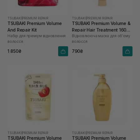
TSUBAKI
|
PREMIUM REPAIR
TSUBAKI
|
PREMIUM REPAIR
TSUBAKI Premium Volume
TSUBAKI Premium Volume &
And Repair Kit
Repair Hair Treatment 160
Набір для преміум відновлення
Відновлююча маска для об'єму
мл
волосся
волосся
1 850₴
790₴
TSUBAKI
|
PREMIUM REPAIR
TSUBAKI
|
PREMIUM REPAIR
TSUBAKI Premium Volume
TSUBAKI Premium Volume