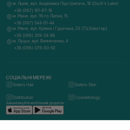
м. Львів, вул. Академіка Підстригача, 1В (Duck's Lake)
+38 (097) 101-97-16
м. Рівне, вул. 16-го Липня, 15
+38 (097) 544-61-44
м. Рівне, вул. Кулика і Гудачека, 23 (ТЦ Екватор)
+38 (068) 209-34-88
м. Луцьк, вул. Винниченка, 4
+38 (098) 076-60-62
СОЦІАЛЬНІ МЕРЕЖІ
Sisters Hair
Sisters Skin
Distribution
Cosmetology
Завантажуйте мобільний додаток