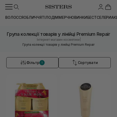
ВОЛОССЯ
ОБЛИЧЧЯ
ТІЛО
ДІМ
МЕРЧ
НОВИНКИ
БЕСТСЕЛЕРИ
АК
Група колекції товарів у лінійці Premium Repair
|
Інтернет магазин косметики
Група колекції товарів у лінійці Premium Repair
Фільтр
Сортувати
1