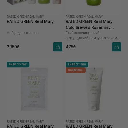
RATED GREEN
|
REAL MARY
RATED GREEN
|
REAL MARY
RATED GREEN Real Mary
RATED GREEN Real Mary
Cold Brewed Rosemary
Набір для волосся
Глибокоочищаючий
Exfoliating Scalp Shampoo
відлущуючий шампунь з соком
100 мл
розмарину
3 150₴
475₴
ВИБІР ОКСАНИ
ВИБІР ОКСАНИ
ПОДАРУНОК
RATED GREEN
|
REAL MARY
RATED GREEN
|
REAL MARY
RATED GREEN Real Mary
RATED GREEN Real Mary