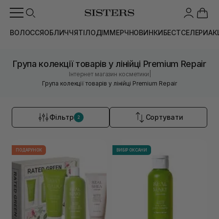
ВОЛОССЯ
ОБЛИЧЧЯ
ТІЛО
ДІМ
МЕРЧ
НОВИНКИ
БЕСТСЕЛЕРИ
АК
Група колекції товарів у лінійці Premium Repair
|
Інтернет магазин косметики
Група колекції товарів у лінійці Premium Repair
Фільтр
Сортувати
2
ПОДАРУНОК
ВИБІР ОКСАНИ