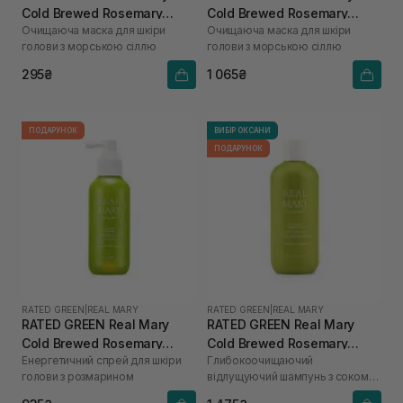
Cold Brewed Rosemary
Cold Brewed Rosemary
Очищаюча маска для шкіри
Очищаюча маска для шкіри
Purifyng Scalp Scaler 50 мл
Purifyng Scalp Scaler 200
голови з морською сіллю
голови з морською сіллю
мл
295₴
1 065₴
ПОДАРУНОК
ВИБІР ОКСАНИ
ПОДАРУНОК
RATED GREEN
|
REAL MARY
RATED GREEN
|
REAL MARY
RATED GREEN Real Mary
RATED GREEN Real Mary
Cold Brewed Rosemary
Cold Brewed Rosemary
Енергетичний спрей для шкіри
Глибокоочищаючий
Energizing Scalp Spray 120
Exfoliating Scalp Shampoo
голови з розмарином
відлущуючий шампунь з соком
мл
400 ml
розмарину