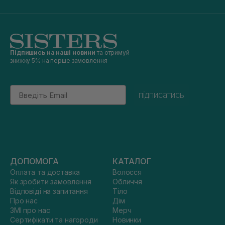
Підпишись на наші новини
та отримуй
знижку 5% на перше замовлення
Email
підписатись
ДОПОМОГА
КАТАЛОГ
Оплата та доставка
Волосся
Як зробити замовлення
Обличчя
Відповіді на запитання
Тіло
Про нас
Дім
ЗМІ про нас
Мерч
Сертифікати та нагороди
Новинки