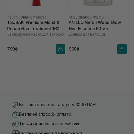
TSUBAKI
|
PREMIUM MOIST
ANILLO
|
NEROLI WOOD
TSUBAKI Premium Moist &
ANILLO Neroli Wood Glow
Repair Hair Treatment 160
Hair Essence 50 мл
Зволожуюча маска для волосся
Есенція для волосся
мл
790₴
900₴
Безкоштовна доставка від 3000 UAH
Безпечні способи оплати
Тільки оригінальна косметика
Система бонусів та лояльності