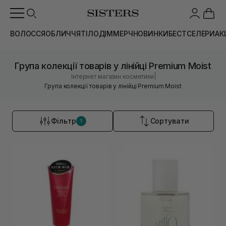
ВОЛОССЯ
ОБЛИЧЧЯ
ТІЛО
ДІМ
МЕРЧ
НОВИНКИ
БЕСТСЕЛЕРИ
АК
Група колекції товарів у лінійці Premium Moist
|
Інтернет магазин косметики
Група колекції товарів у лінійці Premium Moist
Фільтр
Сортувати
1