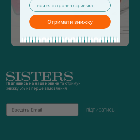
email
Отримати знижку
Підпишись на наші новини
та отримуй
знижку 5% на перше замовлення
Email
підписатись