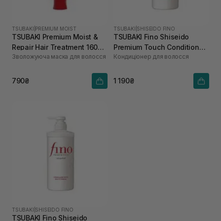
TSUBAKI
|
PREMIUM MOIST
TSUBAKI
|
SHISEIDO FINO
TSUBAKI Premium Moist &
TSUBAKI Fino Shiseido
Repair Hair Treatment 160
Premium Touch Conditioner
Зволожуюча маска для волосся
Кондиціонер для волосся
мл
550 мл
790₴
1 190₴
TSUBAKI
|
SHISEIDO FINO
TSUBAKI Fino Shiseido