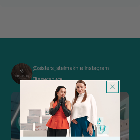
@sisters_stelmakh в Instagram
Підписатися