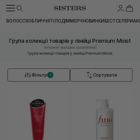
ВОЛОССЯ
ОБЛИЧЧЯ
ТІЛО
ДІМ
МЕРЧ
НОВИНКИ
БЕСТСЕЛЕРИ
АК
Група колекції товарів у лінійці Premium Moist
|
Інтернет магазин косметики
Група колекції товарів у лінійці Premium Moist
Фільтр
Сортувати
2