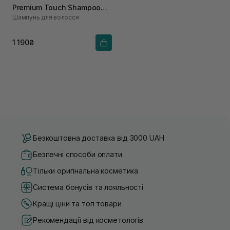
Premium Touch Shampoo
Шампунь для волосcя
550 мл
1 190₴
Безкоштовна доставка від 3000 UAH
Безпечні способи оплати
Тільки оригінальна косметика
Система бонусів та лояльності
Кращі ціни та топ товари
Рекомендації від косметологів