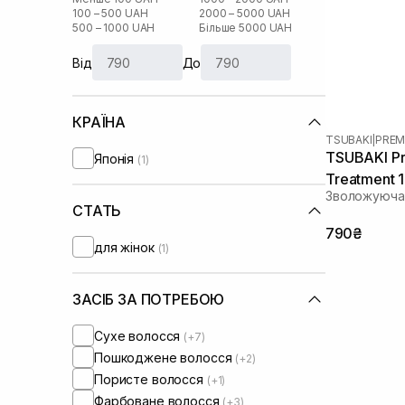
100 – 500 UAH
2000 – 5000 UAH
500 – 1000 UAH
Більше 5000 UAH
Від
До
КРАЇНА
TSUBAKI
|
PREM
TSUBAKI Pr
Японія
(1)
Treatment 
Зволожуюча 
СТАТЬ
790₴
для жінок
(1)
ЗАСІБ ЗА ПОТРЕБОЮ
Сухе волосся
(+7)
Пошкоджене волосся
(+2)
Пористе волосся
(+1)
Фарбоване волосся
(+3)