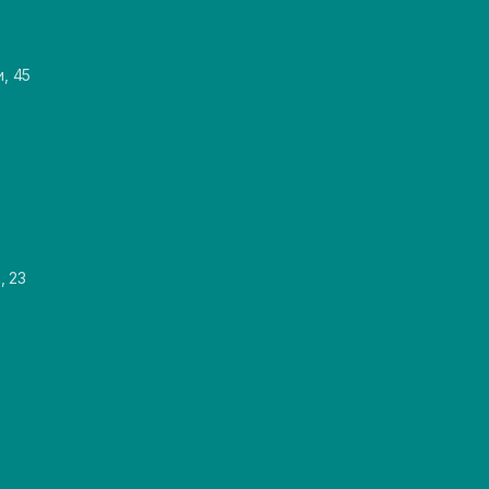
и, 45
, 23