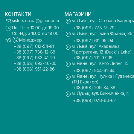
КОНТАКТИ
МАГАЗИНИ
sisters.co.ua@gmail.com
м. Львів, вул. Степана Бандер
Пн.-Пт. з 10:00 до 19:00
+38 (098) 778-13-79
Сб.-Нд. з 11:00 до 18:00
м. Львів, вул. Івана Франка, 36
Менеджер
+38 (097) 611-95-94
+38 (097) 612-54-81
м. Львів, вул. Академіка
+38 (097) 788-12-88
Підстригача, 1В (Duck's Lake)
+38 (097) 983-41-20
+38 (097) 101-97-16
+38 (068) 693-46-00
м. Рівне, вул. 16-го Липня, 15
+38 (068) 951-22-86
+38 (097) 544-61-44
м. Рівне, вул. Кулика і Гудачека
(ТЦ Екватор)
+38 (068) 209-34-88
м. Луцьк, вул. Винниченка, 4
+38 (098) 076-60-62