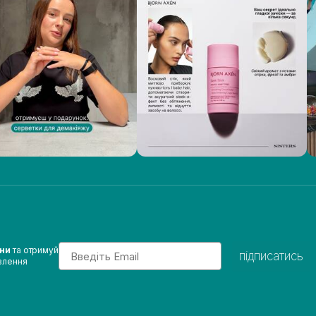
Email
ини
та отримуй
підписатись
влення