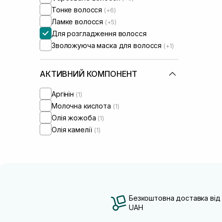
Тонке волосся
(+6)
Ламке волосся
(+5)
Для розгладження волосся
Зволожуюча маска для волосся
(+1)
АКТИВНИЙ КОМПОНЕНТ
Аргінін
(1)
Молочна кислота
(1)
Олія жожоба
(1)
Олія камелії
(1)
Безкоштовна доставка від
UAH