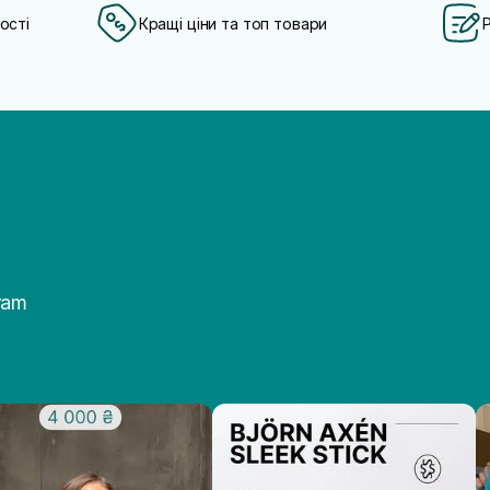
ості
Кращі ціни та топ товари
ram