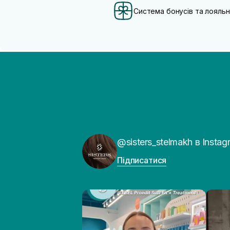
Система бонусів та лояльн
@sisters_stelmakh в Instag
Підписатися