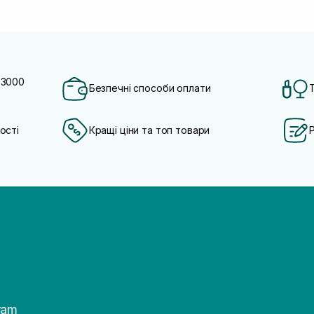
 3000
Безпечні способи оплати
ості
Кращі ціни та топ товари
ram