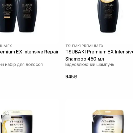
IUM EX
TSUBAKI
|
PREMIUM EX
emium EX Intensive Repair
TSUBAKI Premium EX Intensiv
Shampoo 450 мл
й набір для волосся
Відновлюючий шампунь
945₴