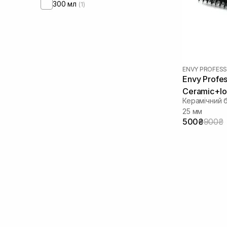
300 мл
(1)
ENVY PROFESS
Envy Profe
Ceramic+Io
Керамічний б
25 мм
500₴
900₴