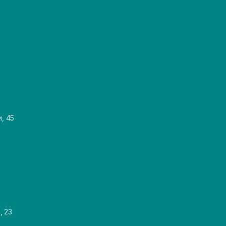
и, 45
, 23