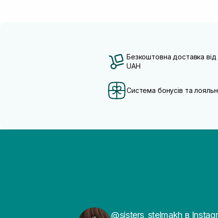
Безкоштовна доставка від
UAH
Система бонусів та лояльн
@sisters_stelmakh в Instag