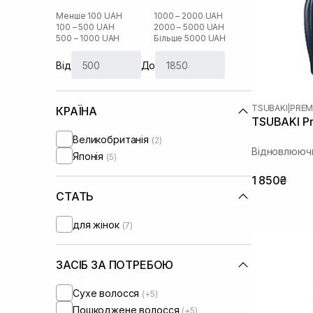
Менше 100 UAH
1000 – 2000 UAH
100 – 500 UAH
2000 – 5000 UAH
500 – 1000 UAH
Більше 5000 UAH
Від
До
TSUBAKI
|
PREM
КРАЇНА
TSUBAKI Pr
Великобританія
(2)
Відновлюючи
Японія
(5)
1 850₴
СТАТЬ
для жінок
(7)
ЗАСІБ ЗА ПОТРЕБОЮ
Сухе волосся
(+5)
Пошкоджене волосся
(+5)