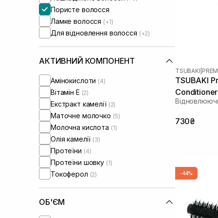
Пористе волосся
Ламке волосся
(+1)
Для відновлення волосся
(+2)
АКТИВНИЙ КОМПОНЕНТ
TSUBAKI
|
PREM
TSUBAKI Pr
Амінокислоти
(4)
Conditione
Вітамін Е
(2)
Відновлюючи
Екстракт камелії
(2)
Маточне молочко
(5)
730₴
Молочна кислота
(1)
Олія камелії
(3)
Протеїни
(4)
Протеїни шовку
(1)
Токоферол
-44%
(2)
ОБ'ЄМ