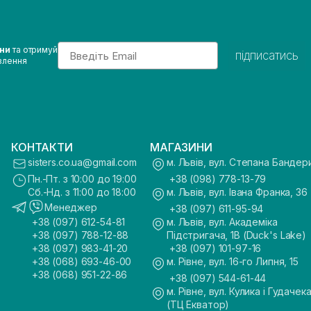
Email
ини
та отримуй
підписатись
влення
КОНТАКТИ
МАГАЗИНИ
sisters.co.ua@gmail.com
м. Львів, вул. Степана Бандер
Пн.-Пт. з 10:00 до 19:00
+38 (098) 778-13-79
Сб.-Нд. з 11:00 до 18:00
м. Львів, вул. Івана Франка, 36
Менеджер
+38 (097) 611-95-94
+38 (097) 612-54-81
м. Львів, вул. Академіка
+38 (097) 788-12-88
Підстригача, 1В (Duck's Lake)
+38 (097) 983-41-20
+38 (097) 101-97-16
+38 (068) 693-46-00
м. Рівне, вул. 16-го Липня, 15
+38 (068) 951-22-86
+38 (097) 544-61-44
м. Рівне, вул. Кулика і Гудачека
(ТЦ Екватор)