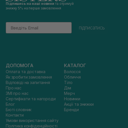
Підпишись на наші новини
та отримуй
знижку 5% на перше замовлення
Email
підписатись
ДОПОМОГА
КАТАЛОГ
Оплата та доставка
Волосся
Як зробити замовлення
Обличчя
Відповіді на запитання
Тіло
Про нас
Дім
ЗМІ про нас
Мерч
Сертифікати та нагороди
Новинки
Блог
Акції та знижки
Бюті словник
Бренди
Контакти
Умови використання сайту
Політика конфіденційності