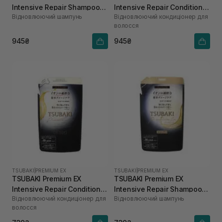
Intensive Repair Shampoo
Intensive Repair Conditioner
Відновлюючий шампунь
Відновлюючий кондиціонер для
450 мл
450 мл
волосся
945₴
945₴
TSUBAKI
|
PREMIUM EX
TSUBAKI
|
PREMIUM EX
TSUBAKI Premium EX
TSUBAKI Premium EX
Intensive Repair Conditioner
Intensive Repair Shampoo
Відновлюючий кондиціонер для
Відновлюючий шампунь
300 мл
300 мл
волосся