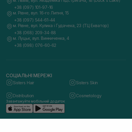
м. Львів, вул. Академіка Підстригача, 1В (Duck's Lake)
+38 (097) 101-97-16
м. Рівне, вул. 16-го Липня, 15
+38 (097) 544-61-44
м. Рівне, вул. Кулика і Гудачека, 23 (ТЦ Екватор)
+38 (068) 209-34-88
м. Луцьк, вул. Винниченка, 4
+38 (098) 076-60-62
СОЦІАЛЬНІ МЕРЕЖІ
Sisters Hair
Sisters Skin
Distribution
Cosmetology
Завантажуйте мобільний додаток