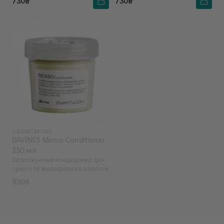
730₴
730₴
DAVINES
|
MOMO
DAVINES Momo Conditioner
250 мл
Зволожуючий кондиціонер для
сухого та зневодненого волосся
930₴