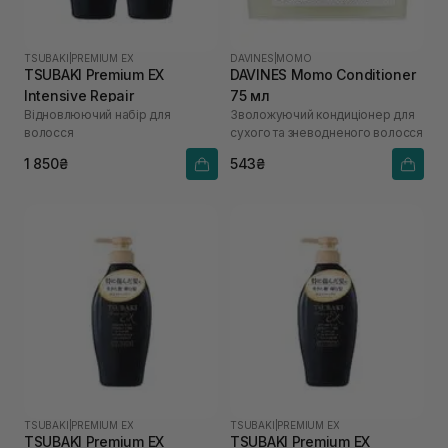
TSUBAKI
|
PREMIUM EX
DAVINES
|
MOMO
TSUBAKI Premium EX
DAVINES Momo Conditioner
Intensive Repair
75 мл
Відновлюючий набір для
Зволожуючий кондиціонер для
волосся
сухого та зневодненого волосся
1 850₴
543₴
TSUBAKI
|
PREMIUM EX
TSUBAKI
|
PREMIUM EX
TSUBAKI Premium EX
TSUBAKI Premium EX