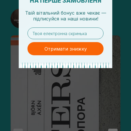
НА ПЕРШЕ ЗАМОВЛЕНЯ
Твій вітальний бонус вже чекає —
@sisters_stelmakh в Instagram
підписуйся
на
наші новини!
Підписатися
email
Отримати знижку