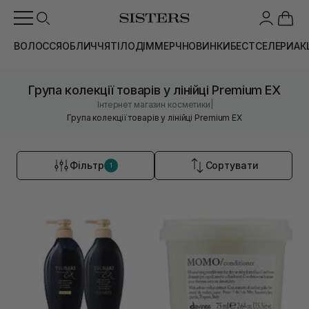
ВОЛОССЯ
ОБЛИЧЧЯ
ТІЛО
ДІМ
МЕРЧ
НОВИНКИ
БЕСТСЕЛЕРИ
АК
Група колекції товарів у лінійці Premium EX
|
Інтернет магазин косметики
Група колекції товарів у лінійці Premium EX
Фільтр
Сортувати
1