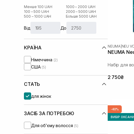
Менше 100 UAH
1000 – 2000 UAH
100 – 500 UAH
2000 – 5000 UAH
500 – 1000 UAH
Більше 5000 UAH
Від
До
NEUMA
|
NEU V
КРАЇНА
NEUMA Neu
Німеччина
(2)
Набір для в
США
(5)
2 750₴
СТАТЬ
для жінок
-40%
ЗАСІБ ЗА ПОТРЕБОЮ
ВИБІР ОКСАН
Для обʼєму волосся
(5)