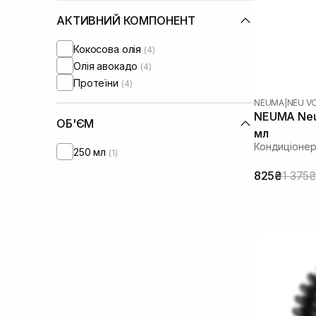
АКТИВНИЙ КОМПОНЕНТ
Кокосова олія
(4)
Олія авокадо
(4)
Протеїни
(4)
NEUMA
|
NEU V
NEUMA Neu 
ОБ'ЄМ
мл
Кондиціонер
250 мл
(1)
825₴
1 375₴