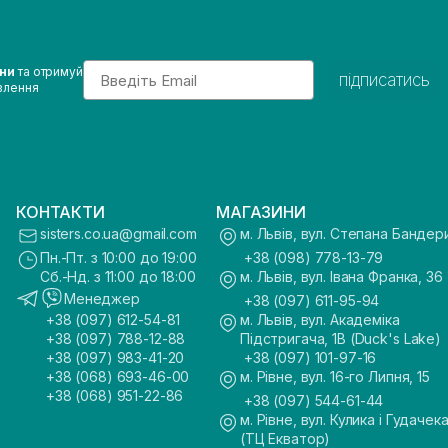
Email
ини
та отримуй
підписатись
влення
КОНТАКТИ
МАГАЗИНИ
sisters.co.ua@gmail.com
м. Львів, вул. Степана Бандер
Пн.-Пт. з 10:00 до 19:00
+38 (098) 778-13-79
Сб.-Нд. з 11:00 до 18:00
м. Львів, вул. Івана Франка, 36
Менеджер
+38 (097) 611-95-94
+38 (097) 612-54-81
м. Львів, вул. Академіка
+38 (097) 788-12-88
Підстригача, 1В (Duck's Lake)
+38 (097) 983-41-20
+38 (097) 101-97-16
+38 (068) 693-46-00
м. Рівне, вул. 16-го Липня, 15
+38 (068) 951-22-86
+38 (097) 544-61-44
м. Рівне, вул. Кулика і Гудачека
(ТЦ Екватор)