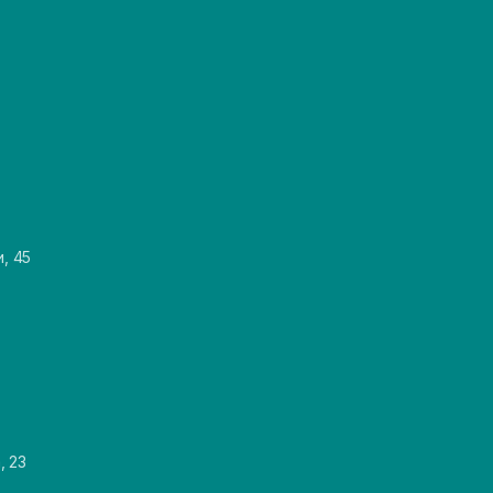
и, 45
, 23