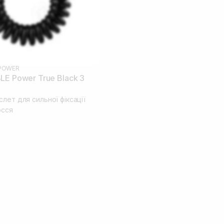
POWER
LE Power True Black 3
лет для сильної фіксації
осся