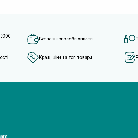
 3000
Безпечні способи оплати
ості
Кращі ціни та топ товари
ram