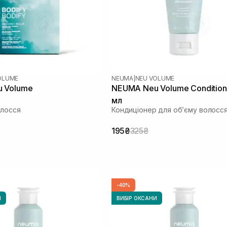
OLUME
NEUMA
|
NEU VOLUME
 Volume
NEUMA Neu Volume Condition
мл
олосся
Кондиціонер для обʼєму волосс
195₴
325₴
-40%
И
ВИБІР ОКСАНИ