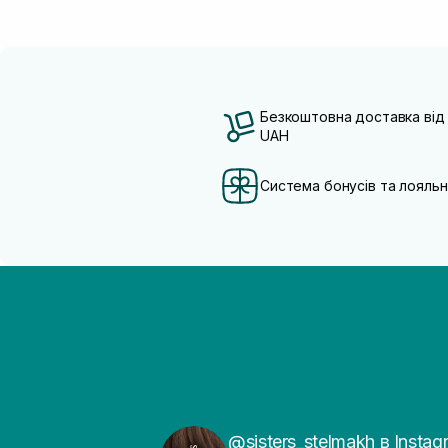
Безкоштовна доставка від
UAH
Система бонусів та лояльн
@sisters_stelmakh в Instag