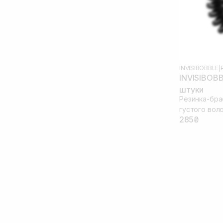
INVISIBOBBLE
|
INVISIBOBB
штуки
Резинка-брас
густого вол
285₴