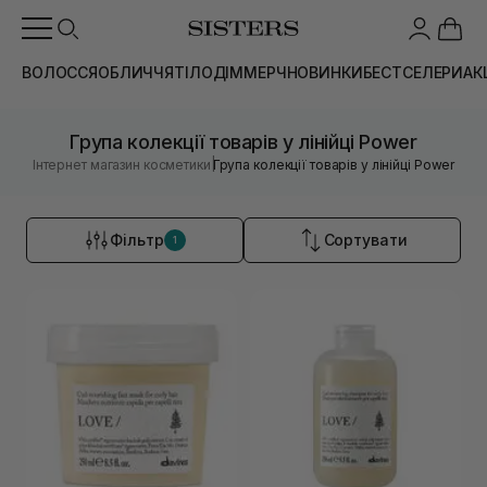
ВОЛОССЯ
ОБЛИЧЧЯ
ТІЛО
ДІМ
МЕРЧ
НОВИНКИ
БЕСТСЕЛЕРИ
АК
Група колекції товарів у лінійці Power
|
Інтернет магазин косметики
Група колекції товарів у лінійці Power
Фільтр
Сортувати
1