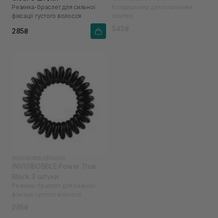
Резинка-браслет для сильної
Кондиціонер для посилення
фіксації густого волосся
завитка
543₴
285₴
INVISIBOBBLE
|
POWER
INVISIBOBBLE Power True
Black 3 штуки
Резинка-браслет для сильної
фіксації густого волосся
285₴