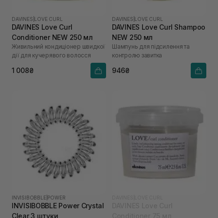
DAVINES
|
LOVE CURL
DAVINES
|
LOVE CURL
DAVINES Love Curl
DAVINES Love Curl Shampoo
Conditioner NEW 250 мл
NEW 250 мл
Живильний кондиціонер швидкої
Шампунь для підсилення та
дії для кучерявого волосся
контролю завитка
1 008₴
946₴
INVISIBOBBLE
|
POWER
DAVINES
|
LOVE CURL
INVISIBOBBLE Power Crystal
DAVINES Love Curl
Clear 3 штуки
Conditioner 75 мл