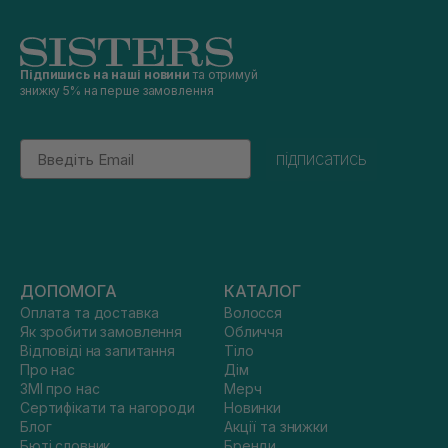
Підпишись на наші новини
та отримуй
знижку 5% на перше замовлення
Email
підписатись
ДОПОМОГА
КАТАЛОГ
Оплата та доставка
Волосся
Як зробити замовлення
Обличчя
Відповіді на запитання
Тіло
Про нас
Дім
ЗМІ про нас
Мерч
Сертифікати та нагороди
Новинки
Блог
Акції та знижки
Бюті словник
Бренди