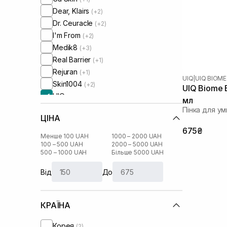
Dear, Klairs
(+2)
Dr. Ceuracle
(+2)
I'm From
(+2)
Medik8
(+3)
Real Barrier
(+1)
Rejuran
(+1)
UIQ
|
UIQ BIOME
Skin1004
(+2)
UIQ Biome B
UIQ
мл
Usolab
(+1)
Пінка для у
ЦІНА
675₴
Менше 100 UAH
1000 – 2000 UAH
100 – 500 UAH
2000 – 5000 UAH
500 – 1000 UAH
Більше 5000 UAH
Від
До
КРАЇНА
Корея
(2)