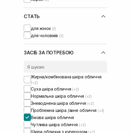
СТАТЬ
для жінок
(2)
для чоловіків
(2)
ЗАСІБ ЗА ПОТРЕБОЮ
Жирна/комбінована шкіра обличчя
(+2)
Суха шкіра обличчя
(+2)
Нормальна шкіра обличчя
(+2)
Зневоднена шкіра обличчя
(+2)
Проблемна шкіра /акне обличчя
(+2)
Вікова шкіра обличчя
Чутлива шкіра обличчя
(+2)
Шкіра обличчя з куперозом
(+2)