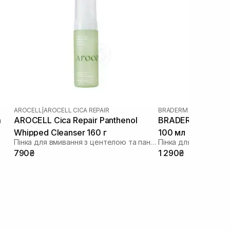
AROCELL
|
AROCELL CICA REPAIR
BRADERM
m
AROCELL Cica Repair Panthenol
BRADERM Kurac Cl
Whipped Cleanser 160 г
100 мл
Пінка для вмивання з центелою та пантенолом
Пінка для вмивання
790₴
1 290₴