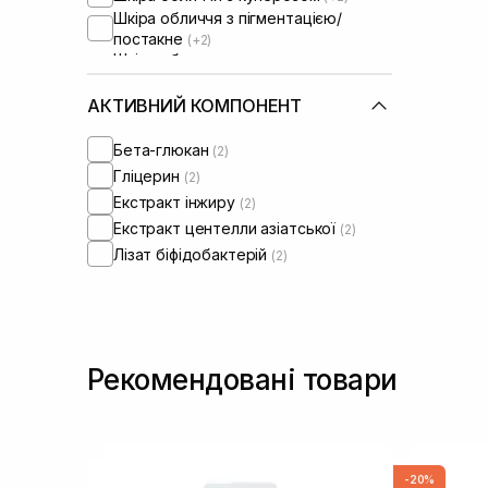
Шкіра обличчя з пігментацією/
постакне
(+2)
Шкіра обличчя з розширеними
порами
(+2)
Шкіра обличчя з порушеним
АКТИВНИЙ КОМПОНЕНТ
барʼєром
(+2)
Шкіра обличчя з порушеним
Бета-глюкан
(2)
мікробіомом
(+2)
Гліцерин
(2)
Екстракт інжиру
(2)
Екстракт центелли азіатської
(2)
Лізат біфідобактерій
(2)
Рекомендовані товари
-20%