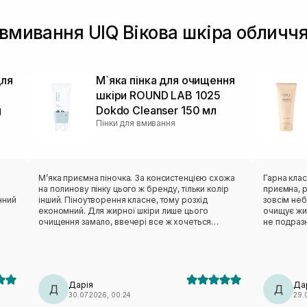
 вмивання UIQ Вікова шкіра обличч
для
М`яка пінка для очищення
шкіри ROUND LAB 1025
g
Dokdo Cleanser 150 мл
Пінки для вмивання
Мʼяка приємна піночка. За консистенцією схожа
Гарна класична
на полинову пінку цього ж бренду, тільки колір
приємна, р
нний
інший. Піноутворення класне, тому розхід
зовсім небагато засоб
економний. Для жирної шкіри лише цього
очищує жи
очищення замало, ввечері все ж хочеться
не подразн
х.
чогось активнішого. Але після сонця навпаки,
складі є ен
дуже делікатно очищає, не пересушуючи шкіру.
тому класн
На розацеа очисник не тригерив, отже тест на
як базовий очисник. Із 
чутливість пройшов успішно.
перестав щ
проте око
Дарія
Да
Д
баночкою. Висновок: за свої кошти — дуже крут
Д
30.07.2026, 00:24
29.
якісна вми