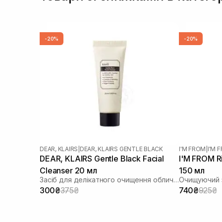
-20%
-20%
DEAR, KLAIRS
|
DEAR, KLAIRS GENTLE BLACK
I'M FROM
|
I'M 
DEAR, KLAIRS Gentle Black Facial
I'M FROM Ri
Cleanser 20 мл
150 мл
Засіб для делікатного очищення обличчя
Очищуючий з
300₴
375₴
740₴
925₴