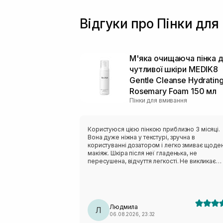
Відгуки про Пінки для
М'яка очищаюча пінка 
чутливої ​​шкіри MEDIK8
Gentle Cleanse Hydratin
Rosemary Foam 150 мл
Пінки для вмивання
Користуюся цією пінкою приблизно 3 місяці.
Вона дуже ніжна у текстурі, зручна в
користуванні дозатором і легко змиває щоде
макіяж. Шкіра після неї гладенька, не
пересушена, відчуття легкості. Не викликає
подразнення, висипів і має не виражений запа
Однозначно мій фаворит, буду купувати і
користуватися даним засобом ще!!!
Людмила
Л
06.08.2026, 23:32