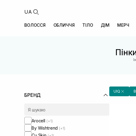
UA
ВОЛОССЯ
ОБЛИЧЧЯ
ТІЛО
ДІМ
МЕРЧ
Пінк
І
UIQ
В
БРЕНД
Arocell
(+1)
By Wishtrend
(+1)
Cu Skin
(+1)