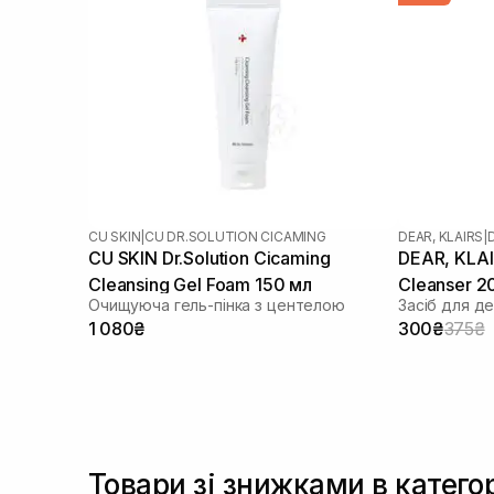
CU SKIN
|
CU DR.SOLUTION CICAMING
DEAR, KLAIRS
|
CU SKIN Dr.Solution Cicaming
DEAR, KLAIR
Cleansing Gel Foam 150 мл
Cleanser 2
Очищуюча гель-пінка з центелою
1 080₴
300₴
375₴
Товари зі знижками в катего