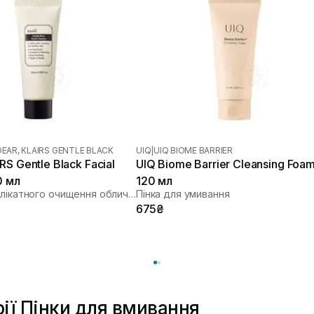
DEAR, KLAIRS GENTLE BLACK
UIQ
|
UIQ BIOME BARRIER
S Gentle Black Facial
UIQ Biome Barrier Cleansing Foa
0 мл
120 мл
Засіб для делікатного очищення обличчя
Пінка для умивання
675₴
рії Пінки для вмивання