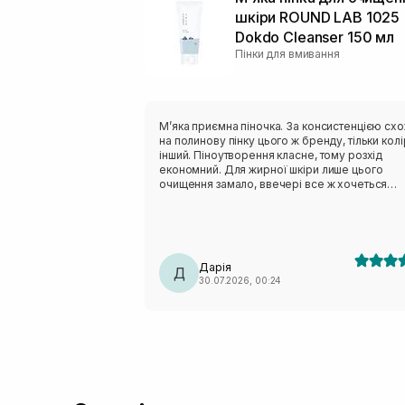
шкіри ROUND LAB 1025
Dokdo Cleanser 150 мл
Пінки для вмивання
Мʼяка приємна піночка. За консистенцією сх
на полинову пінку цього ж бренду, тільки колі
інший. Піноутворення класне, тому розхід
економний. Для жирної шкіри лише цього
очищення замало, ввечері все ж хочеться
чогось активнішого. Але після сонця навпаки,
дуже делікатно очищає, не пересушуючи шкі
На розацеа очисник не тригерив, отже тест н
чутливість пройшов успішно.
Дарія
Д
30.07.2026, 00:24