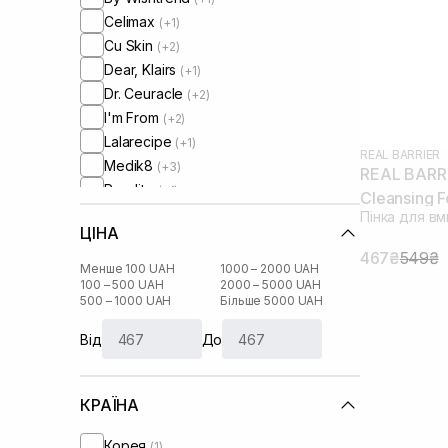
Celimax
(+1)
Cu Skin
(+2)
Dear, Klairs
(+1)
Dr. Ceuracle
(+2)
I'm From
(+2)
Lalarecipe
(+1)
REAL BARRIER
Medik8
(+3)
REAL BARRI
Perolite
(+1)
Cleansing 
Real Barrier
Пінка для в
ЦІНА
Round Lab
(+3)
467₴
549₴
Skin1004
(+2)
Менше 100 UAH
1000 – 2000 UAH
UIQ
100 – 500 UAH
2000 – 5000 UAH
(+2)
500 – 1000 UAH
Більше 5000 UAH
Від
До
КРАЇНА
Корея
(1)