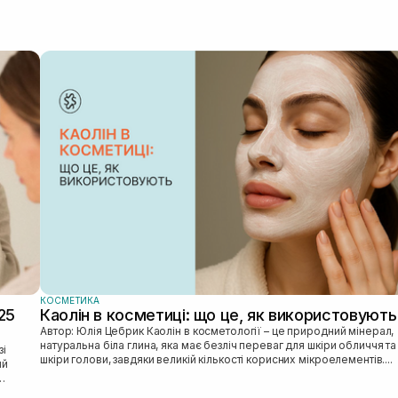
КОСМЕТИКА
25
Каолін в косметиці: що це, як використовують
Автор: Юлія Цебрик Каолін в косметології – це природний мінерал,
натуральна біла глина, яка має безліч переваг для шкіри обличчя та
шкіри голови, завдяки великій кількості корисних мікроелементів....
ий