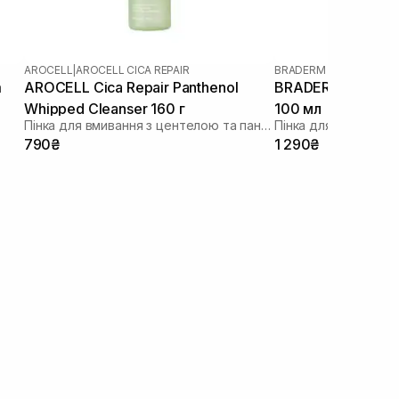
AROCELL
|
AROCELL CICA REPAIR
BRADERM
m
AROCELL Cica Repair Panthenol
BRADERM Kurac Cl
Whipped Cleanser 160 г
100 мл
Пінка для вмивання з центелою та пантенолом
Пінка для вмивання
790₴
1 290₴