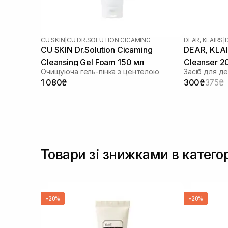
CU SKIN
|
CU DR.SOLUTION CICAMING
DEAR, KLAIRS
|
CU SKIN Dr.Solution Cicaming
DEAR, KLAIR
Cleansing Gel Foam 150 мл
Cleanser 2
Очищуюча гель-пінка з центелою
1 080₴
300₴
375₴
Товари зі знижками в катего
-20%
-20%