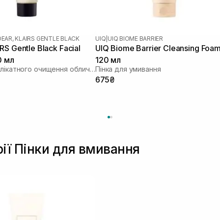
DEAR, KLAIRS GENTLE BLACK
UIQ
|
UIQ BIOME BARRIER
S Gentle Black Facial
UIQ Biome Barrier Cleansing Foa
0 мл
120 мл
Засіб для делікатного очищення обличчя
Пінка для умивання
675₴
рії Пінки для вмивання