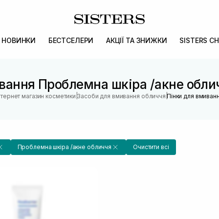
НОВИНКИ
БЕСТСЕЛЕРИ
АКЦІЇ ТА ЗНИЖКИ
SISTERS CH
вання Проблемна шкіра /акне обличч
|
|
нтернет магазин косметики
Засоби для вмивання обличчя
Пінки для вмиван
Проблемна шкіра /акне обличчя
Очистити всі