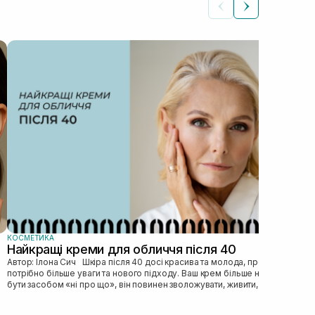
КОС
Як
Автор: Ілона Сич
зас
прав
пі...
КОСМЕТИКА
Найкращі креми для обличчя після 40
Автор: Ілона Сич Шкіра після 40 досі красива та молода, просто їй
потрібно більше уваги та нового підходу. Ваш крем більше не може
бути засобом «ні про що», він повинен зволожувати, живити, покр...