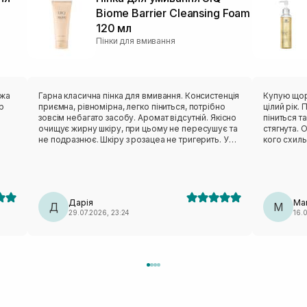
Biome Barrier Cleansing Foam
120 мл
Пінки для вмивання
ожа
Гарна класична пінка для вмивання. Консистенція
Купую щоро
р
приємна, рівномірна, легко піниться, потрібно
цілий рік.
зовсім небагато засобу. Аромат відсутній. Якісно
піниться т
очищує жирну шкіру, при цьому не пересушує та
стягнута. 
не подразнює. Шкіру з розацеа не тригерить. У
кого схиль
складі є ензим, але він взагалі не агресивний,
ру.
тому класно підходить моїй жирній чутливій шкірі
а
як базовий очисник. Із мінусів: з часом тюбик
перестав щільно прилягати. Засіб не витікає,
проте око муляє оця щілина між кришечкою та
Дарія
Mar
баночкою. Висновок: за свої кошти — дуже крута,
Д
M
29.07.2026, 23:24
16.0
якісна вмивачка.