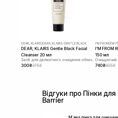
DEAR, KLAIRS
|
DEAR, KLAIRS GENTLE BLACK
I'M FROM
|
I'M 
DEAR, KLAIRS Gentle Black Facial
I'M FROM Ri
Cleanser 20 мл
150 мл
Засіб для делікатного очищення обличчя
Очищуючий з
300₴
375₴
740₴
925₴
Відгуки про Пінки для
Barrier
М`яка пінка для очищен