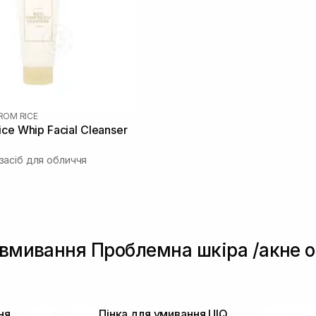
FROM RICE
ce Whip Facial Cleanser
асіб для обличчя
 вмивання Проблемна шкіра /акне о
ня
Пінка для умивання UIQ