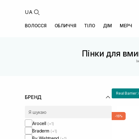
UA
ВОЛОССЯ
ОБЛИЧЧЯ
ТІЛО
ДІМ
МЕРЧ
Пінки для вми
І
Real Barrier
БРЕНД
-15%
Arocell
(+1)
Braderm
(+1)
By Wishtrend
(+1)